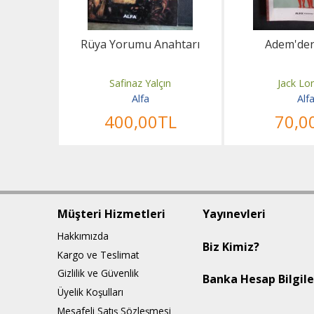
asic
Rüya Yorumu Anahtarı
Adem'de
tionary
aya
Safinaz Yalçın
Jack Lo
Alfa
Alf
TL
400
,00
TL
70
,0
Müşteri Hizmetleri
Yayınevleri
Hakkımızda
Biz Kimiz?
Kargo ve Teslimat
Gizlilik ve Güvenlik
Banka Hesap Bilgile
Üyelik Koşulları
Mesafeli Satış Sözleşmesi