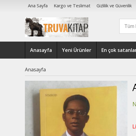
Ana Sayfa
Kargo ve Teslimat
Gizlilik ve Güvenlik
Anasayfa
Yeni Ürünler
En çok satanla
Anasayfa
N
L