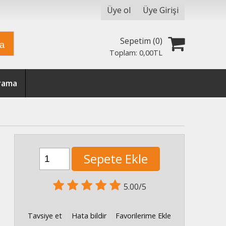
Üye ol
Üye Girişi
Sepetim (
0
)
ra
Toplam:
0
,00
TL
Arama
Sepete Ekle
5.00/5
Tavsiye et
Hata bildir
Favorilerime Ekle