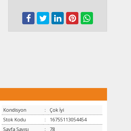
Kondisyon
:
Çok İyi
Stok Kodu
:
16755113054454
Sayfa Sayısı
:
78