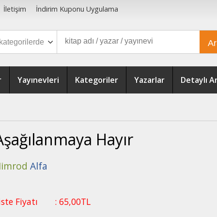
İletişim
İndirim Kuponu Uygulama
A
r
Yayınevleri
Kategoriler
Yazarlar
Detaylı 
Aşağılanmaya Hayır
imrod
Alfa
iste Fiyatı
:
65
,00
TL