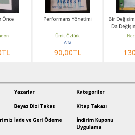
n Önce
Performans Yönetimi
Bir Değişim
Da Değişim
O
ndon
Ümit Öztürk
Nec
a
Alfa
0
TL
90
,00
TL
13
Yazarlar
Kategoriler
Beyaz Dizi Takas
Kitap Takası
rimiz
İade ve Geri Ödeme
İndirim Kuponu
Uygulama