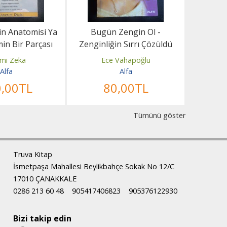
in Anatomisi Ya
Bugün Zengin Ol -
Türkiye'
in Bir Parçası
Zenginliğin Sırrı Çözüldü
- Yenid
lmak
mi Zeka
Ece Vahapoğlu
Alfa
Alfa
0
,00
TL
80
,00
TL
1
Tümünü göster
Truva Kitap
İsmetpaşa Mahallesi Beylikbahçe Sokak No 12/C
17010 ÇANAKKALE
0286 213 60 48
905417406823
905376122930
Bizi takip edin