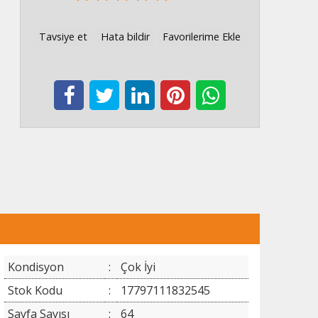
Tavsiye et
Hata bildir
Favorilerime Ekle
Kondisyon
:
Çok İyi
Stok Kodu
:
17797111832545
Sayfa Sayısı
:
64