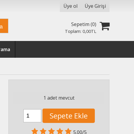
Üye ol
Üye Girişi
Sepetim (
0
)
ra
Toplam:
0
,00
TL
Arama
1 adet mevcut
Sepete Ekle
5.00/5