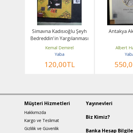
Gökçe'nin
Simavna Kadısıoğlu Şeyh
Antakya A
1
Bedreddin'in Yargılanması
e
Kemal Demirel
Albert H
Yaba
Yab
L
120
,00
TL
550
,
Müşteri Hizmetleri
Yayınevleri
Hakkımızda
Biz Kimiz?
Kargo ve Teslimat
Gizlilik ve Güvenlik
Banka Hesap Bilgile