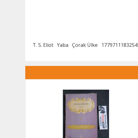
T. S. Eliot
Yaba
Çorak Ülke
1779711183254