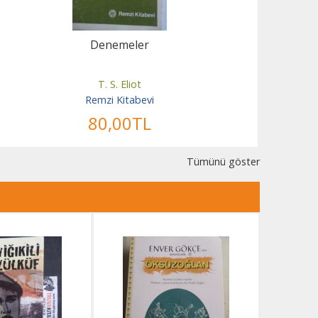
Denemeler
T. S. Eliot
Remzi Kitabevi
80
,00
TL
Tümünü göster