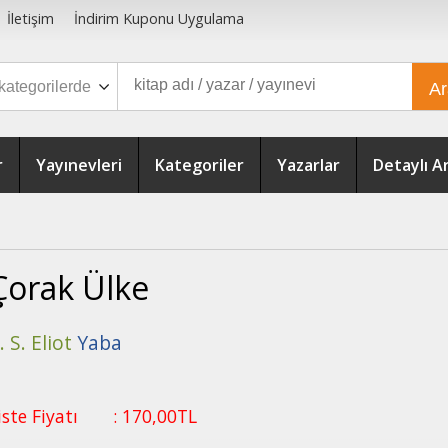
İletişim
İndirim Kuponu Uygulama
A
r
Yayınevleri
Kategoriler
Yazarlar
Detaylı 
Çorak Ülke
. S. Eliot
Yaba
iste Fiyatı
:
170
,00
TL