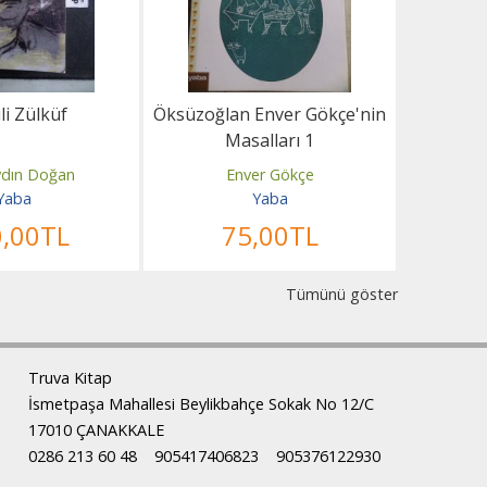
ili Zülküf
Öksüzoğlan Enver Gökçe'nin
Simavna
Masalları 1
Bedredd
ydın Doğan
Enver Gökçe
K
Yaba
Yaba
0
,00
TL
75
,00
TL
1
Tümünü göster
Truva Kitap
İsmetpaşa Mahallesi Beylikbahçe Sokak No 12/C
17010 ÇANAKKALE
0286 213 60 48
905417406823
905376122930