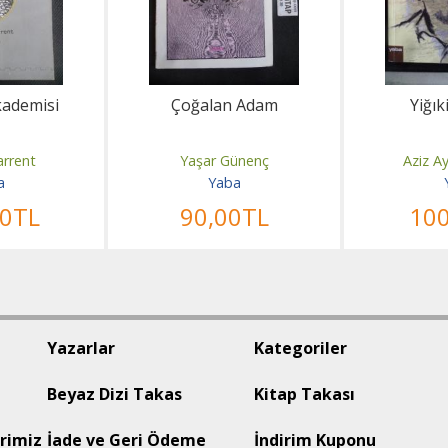
kademisi
Çoğalan Adam
Yiğık
arrent
Yaşar Günenç
Aziz A
a
Yaba
00
TL
90
,00
TL
10
Yazarlar
Kategoriler
Beyaz Dizi Takas
Kitap Takası
rimiz
İade ve Geri Ödeme
İndirim Kuponu