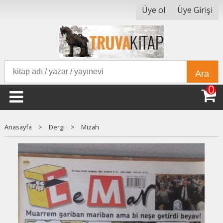
Üye ol
Üye Girişi
Ara
0
Anasayfa
>
Dergi
>
Mizah