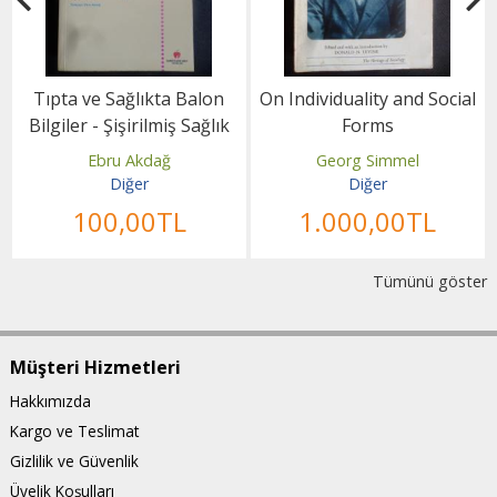
Tıpta ve Sağlıkta Balon
On Individuality and Social
Bilgiler - Şişirilmiş Sağlık
Forms
İddialarını...
Ebru Akdağ
Georg Simmel
Diğer
Diğer
100
,00
TL
1.000
,00
TL
Tümünü göster
Müşteri Hizmetleri
Hakkımızda
Kargo ve Teslimat
Gizlilik ve Güvenlik
Üyelik Koşulları