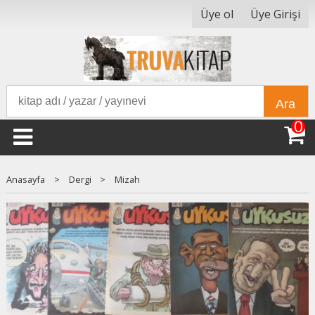
Üye ol
Üye Girişi
Ara
0
Anasayfa
>
Dergi
>
Mizah