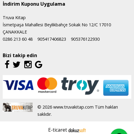
İndirim Kuponu Uygulama
Truva Kitap
İsmetpaşa Mahallesi Beylikbahçe Sokak No 12/C 17010
ÇANAKKALE
0286 213 60 48
905417406823
905376122930
Bizi takip edin
© 2026 www.truvakitap.com Tüm hakları
saklıdır.
E-ticaret