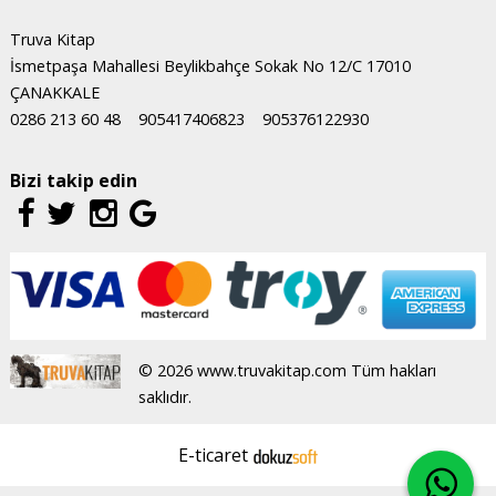
Truva Kitap
İsmetpaşa Mahallesi Beylikbahçe Sokak No 12/C 17010
ÇANAKKALE
0286 213 60 48
905417406823
905376122930
Bizi takip edin
© 2026 www.truvakitap.com Tüm hakları
saklıdır.
E-ticaret