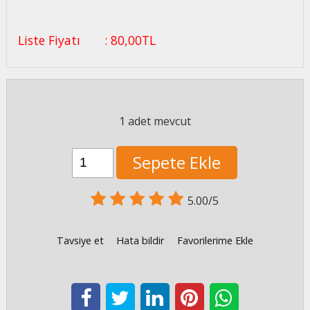
Liste Fiyatı
:
80
,00
TL
1 adet mevcut
Sepete Ekle
5.00/5
Tavsiye et
Hata bildir
Favorilerime Ekle