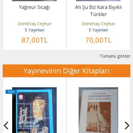
Yağmur Sıcağı
Ah Şu Biz Kara Bıyıklı
Türkler
Demirtaş Ceyhun
Demirtaş Ceyhun
E Yayınları
E Yayınları
87
,00
TL
70
,00
TL
Tümünü göster
Yayınevinin Diğer Kitapları
Yeni