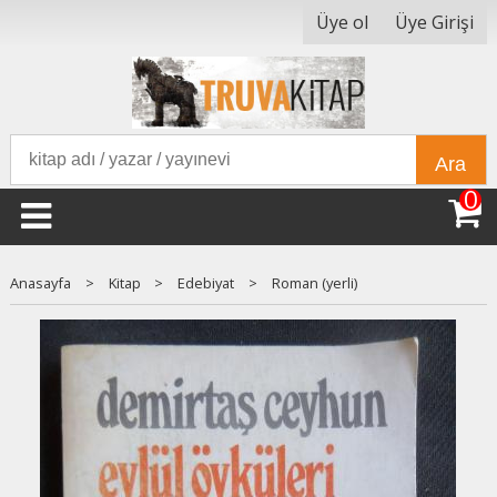
Üye ol
Üye Girişi
Ara
0
Anasayfa
>
Kitap
>
Edebiyat
>
Roman (yerli)