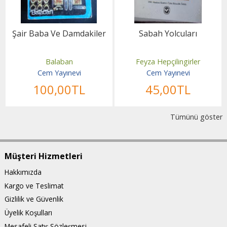
Şair Baba Ve Damdakiler
Sabah Yolcuları
Balaban
Feyza Hepçilingirler
Cem Yayınevi
Cem Yayınevi
100
,00
TL
45
,00
TL
Tümünü göster
Müşteri Hizmetleri
Hakkımızda
Kargo ve Teslimat
Gizlilik ve Güvenlik
Üyelik Koşulları
Mesafeli Satış Sözleşmesi