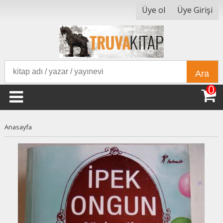
Üye ol
Üye Girişi
Ara
0
Anasayfa