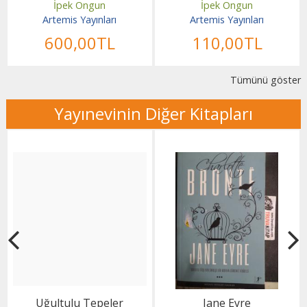
İpek Ongun
İpek Ongun
Artemis Yayınları
Artemis Yayınları
600
,00
TL
110
,00
TL
Tümünü göster
Yayınevinin Diğer Kitapları
Uğultulu Tepeler
Jane Eyre