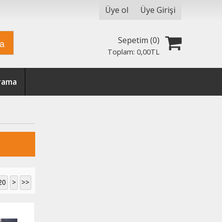
Üye ol
Üye Girişi
Sepetim (
0
)
ra
Toplam:
0
,00
TL
Arama
20
>
>>