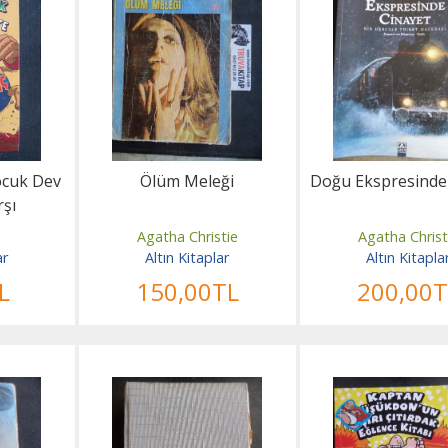
ocuk Dev
Ölüm Meleği
Doğu Ekspresinde
rşı
s
Agatha Christie
Agatha Christ
ar
Altın Kitaplar
Altın Kitapla
L
150
,00
TL
200
,00
T