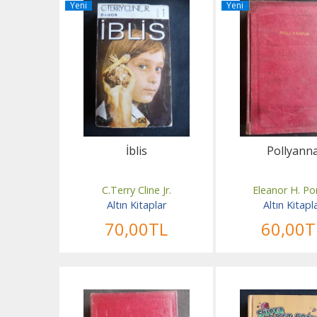
Yeni
Yeni
İblis
Pollyann
C.Terry Cline Jr.
Eleanor H. Po
Altın Kitaplar
Altın Kitapl
70
,00
TL
60
,00
T