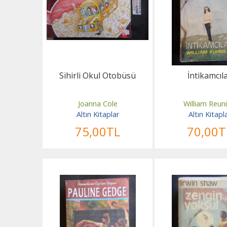
Sihirli Okul Otobüsü
İntikamcıl
Joanna Cole
William Reun
Altın Kitaplar
Altın Kitapl
75
,00
TL
70
,00
T