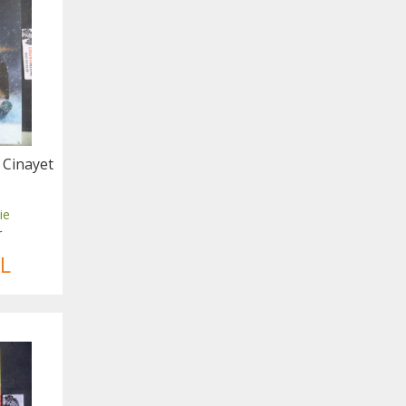
 Cinayet
ie
r
L