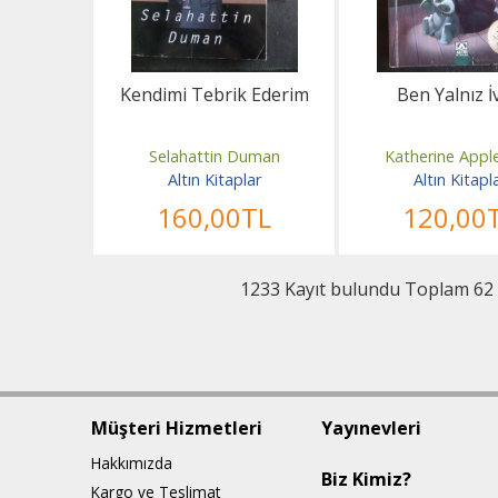
Kendimi Tebrik Ederim
Ben Yalnız İ
Selahattin Duman
Katherine Appl
Altın Kitaplar
Altın Kitapl
160
,00
TL
120
,00
1233 Kayıt bulundu Toplam 62
Müşteri Hizmetleri
Yayınevleri
Hakkımızda
Biz Kimiz?
Kargo ve Teslimat