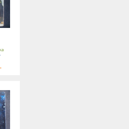
ka
r
L