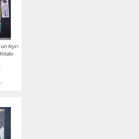
un Aşırı
 Kitabı
r
L