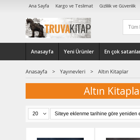
Ana Sayfa
Kargo ve Teslimat
Gizlilik ve Güvenlik
Anasayfa
Yeni Ürünler
En çok satanla
Anasayfa
>
Yayınevleri
>
Altın Kitaplar
Altın Kitapla