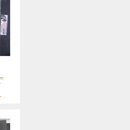
am
r
L