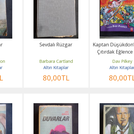
ar
Sevdalı Rüzgar
Kaptan Düşükdon'
Çıtırdak Eğlence
ion
Barbara Cartland
Dav Pilkey
ar
Altın Kitaplar
Altın Kitapla
L
80
,00
TL
80
,00
T