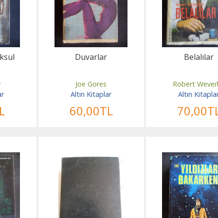
ksul
Duvarlar
Belalılar
w
Joe Gores
Robert Wever
ar
Altın Kitaplar
Altın Kitapla
L
60
,00
TL
70
,00
T