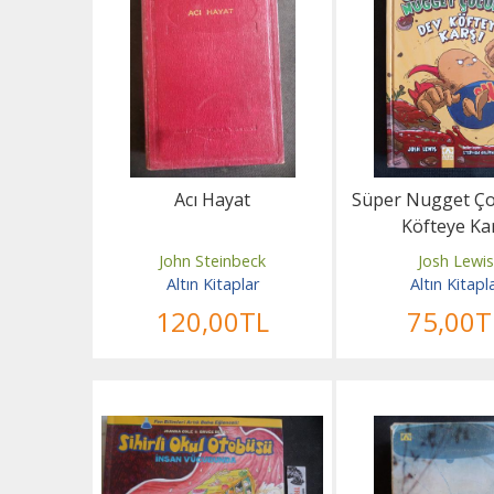
Acı Hayat
Süper Nugget Ç
Köfteye Ka
John Steinbeck
Josh Lewi
Altın Kitaplar
Altın Kitapl
120
,00
TL
75
,00
T