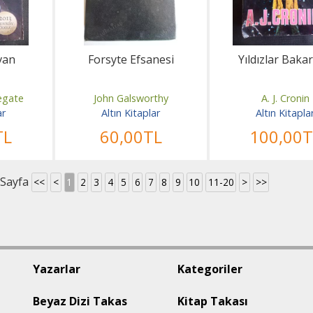
van
Forsyte Efsanesi
Yıldızlar Baka
egate
John Galsworthy
A. J. Cronin
ar
Altın Kitaplar
Altın Kitapla
TL
60
,00
TL
100
,00
T
 Sayfa
<<
<
1
2
3
4
5
6
7
8
9
10
11-20
>
>>
Yazarlar
Kategoriler
Beyaz Dizi Takas
Kitap Takası