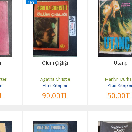
Yeni
a
Ölüm Çığlığı
Utanç
rter
Agatha Christie
Marilyn Durh
ar
Altın Kitaplar
Altın Kitapla
L
90
,00
TL
50
,00
T