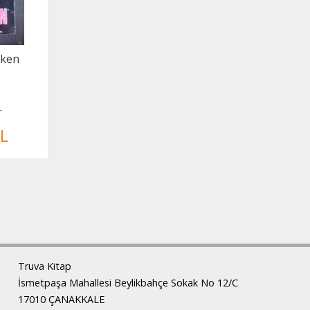
rken
r
L
Truva Kitap
İsmetpaşa Mahallesi Beylikbahçe Sokak No 12/C
17010 ÇANAKKALE