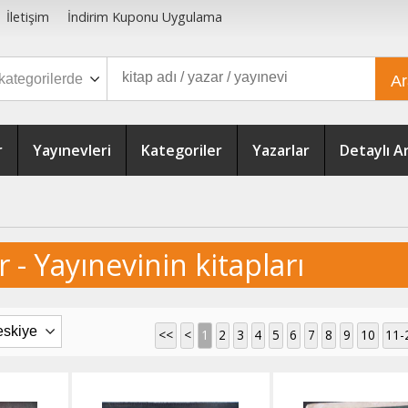
İletişim
İndirim Kuponu Uygulama
A
r
Yayınevleri
Kategoriler
Yazarlar
Detaylı 
r - Yayınevinin kitapları
<<
<
1
2
3
4
5
6
7
8
9
10
11-