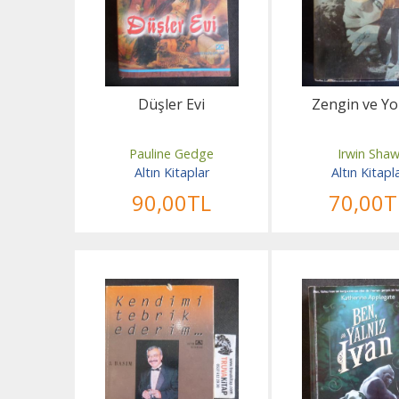
Düşler Evi
Zengin ve Yo
Pauline Gedge
Irwin Sha
Altın Kitaplar
Altın Kitapl
90
,00
TL
70
,00
T