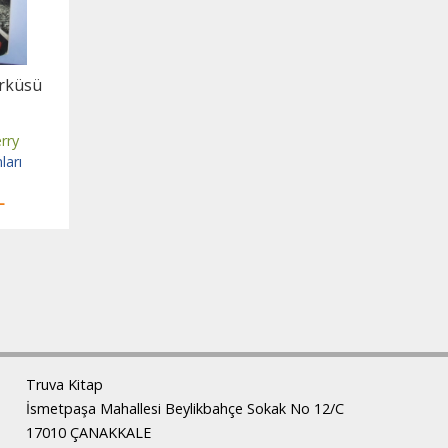
ürküsü
rry
ları
L
Truva Kitap
İsmetpaşa Mahallesi Beylikbahçe Sokak No 12/C
17010 ÇANAKKALE