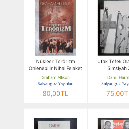
Nükleer Terörizm
Ufak Tefek Ola
Önlenebilir Nihai Felaket
Simsiyah 
Graham Allison
Daniil Har
Salyangoz Yayınları
Salyangoz Yayı
80
,00
TL
75
,00
T