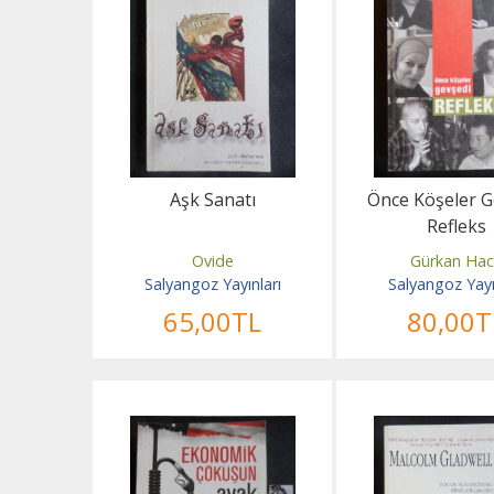
Aşk Sanatı
Önce Köşeler G
Refleks
Ovide
Gürkan Hac
Salyangoz Yayınları
Salyangoz Yayı
65
,00
TL
80
,00
T