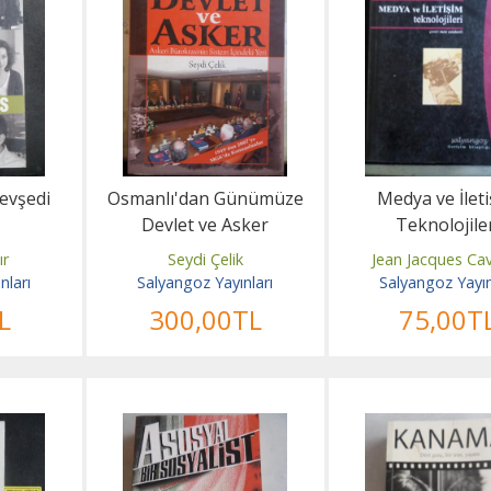
evşedi
Osmanlı'dan Günümüze
Medya ve İlet
Devlet ve Asker
Teknolojile
ır
Seydi Çelik
Jean Jacques Cav
nları
Salyangoz Yayınları
Salyangoz Yayın
L
300
,00
TL
75
,00
T