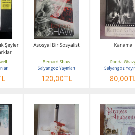
ük Şeyler
Asosyal Bir Sosyalist
Kanama
arklar
well
Bernard Shaw
Randa Ghaz
nları
Salyangoz Yayınları
Salyangoz Yayın
TL
120
,00
TL
80
,00
T