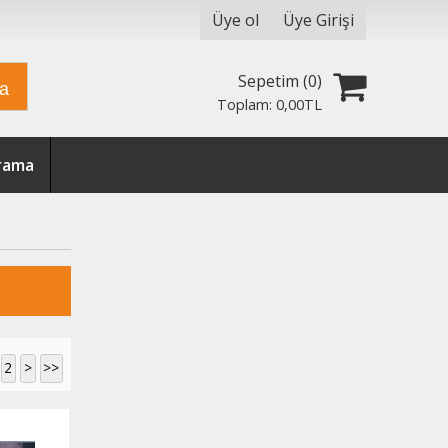
Üye ol
Üye Girişi
Sepetim (
0
)
ra
Toplam:
0
,00
TL
Arama
2
>
>>