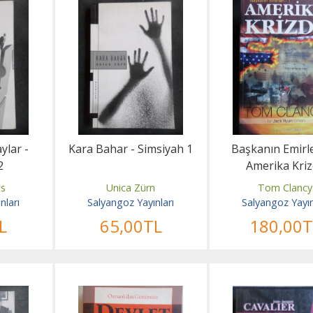
ylar -
Kara Bahar - Simsiyah 1
Başkanın Emirle
2
Amerika Kri
ms
Unica Zürn
Tom Clancy
nları
Salyangoz Yayınları
Salyangoz Yayın
L
65
,00
TL
180
,00
T