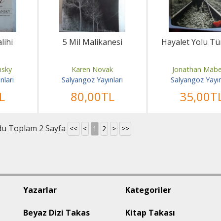
lihi
5 Mil Malikanesi
Hayalet Yolu T
nsky
Karen Novak
Jonathan Mabe
nları
Salyangoz Yayınları
Salyangoz Yayın
L
80
,00
TL
35
,00
T
du Toplam 2 Sayfa
<<
<
1
2
>
>>
Yazarlar
Kategoriler
Beyaz Dizi Takas
Kitap Takası