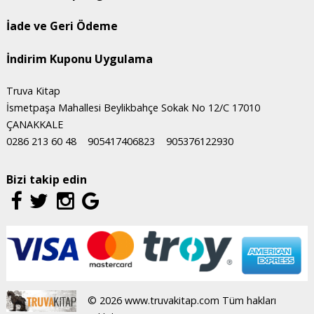
İade ve Geri Ödeme
İndirim Kuponu Uygulama
Truva Kitap
İsmetpaşa Mahallesi Beylikbahçe Sokak No 12/C 17010
ÇANAKKALE
0286 213 60 48
905417406823
905376122930
Bizi takip edin
© 2026 www.truvakitap.com Tüm hakları