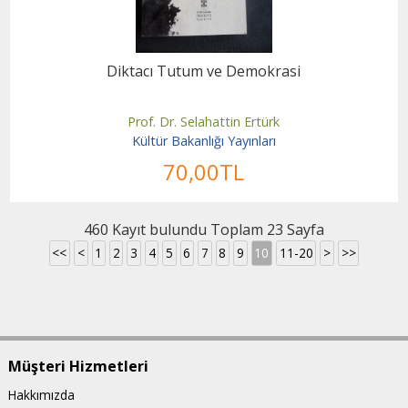
Diktacı Tutum ve Demokrasi
Prof. Dr. Selahattin Ertürk
Kültür Bakanlığı Yayınları
70
,00
TL
460 Kayıt bulundu Toplam 23 Sayfa
<<
<
1
2
3
4
5
6
7
8
9
10
11-20
>
>>
Müşteri Hizmetleri
Hakkımızda