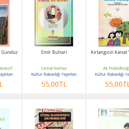
e Gündüz
Emir Buhari
Kırlangıcın Kanat
Abbasof
Cemal Kurnaz
Ali Püsküllüoğ
ayınları
Kültür Bakanlığı Yayınları
Kültür Bakanlığı Ya
L
55
,00
TL
55
,00
T