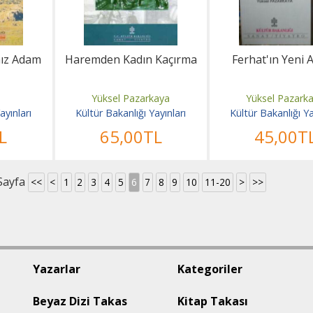
nız Adam
Haremden Kadın Kaçırma
Ferhat'ın Yeni A
n
Yüksel Pazarkaya
Yüksel Pazark
ayınları
Kültür Bakanlığı Yayınları
Kültür Bakanlığı Ya
L
65
,00
TL
45
,00
T
Sayfa
<<
<
1
2
3
4
5
6
7
8
9
10
11-20
>
>>
Yazarlar
Kategoriler
Beyaz Dizi Takas
Kitap Takası