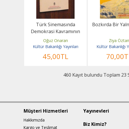
Türk Sinemasında
Bozkırda Bir Yal
Demokrasi Kavramının
Gelişmesi
Oğuz Onaran
Ziya Özta
Kültür Bakanlığı Yayınları
Kültür Bakanlığı Y
45
,00
TL
70
,00
T
460 Kayıt bulundu Toplam 23 
Müşteri Hizmetleri
Yayınevleri
Hakkımızda
Biz Kimiz?
Kargo ve Teslimat