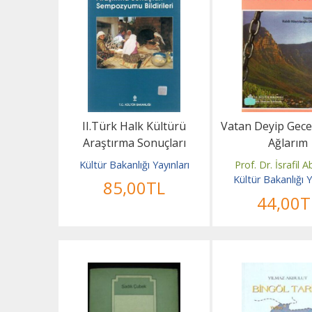
II.Türk Halk Kültürü
Vatan Deyip Gec
Araştırma Sonuçları
Ağlarım
Sempozyumu Bildirileri
Kültür Bakanlığı Yayınları
Prof. Dr. İsrafil 
Kültür Bakanlığı Y
85
,00
TL
44
,00
T