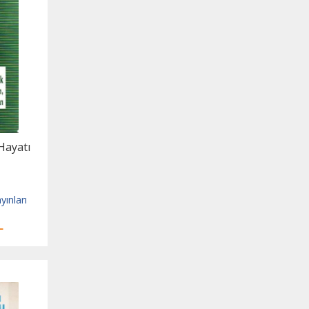
Hayatı
yınları
L