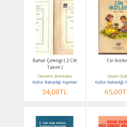
Bahar Çelengi ( 2 Cilt
Cin İkizle
Takım )
Clemens Brentano
Ünver Ora
Kültür Bakanlığı Yayınları
Kültür Bakanlığı Y
34
,00
TL
65
,00
T