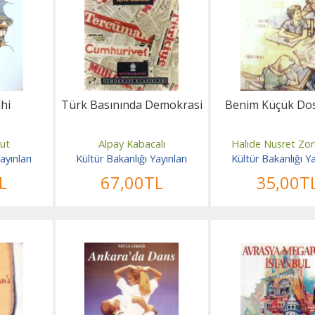
hi
Türk Basınında Demokrasi
Benim Küçük Dos
lut
Alpay Kabacalı
Halide Nusret Zor
ayınları
Kültür Bakanlığı Yayınları
Kültür Bakanlığı Ya
L
67
,00
TL
35
,00
T