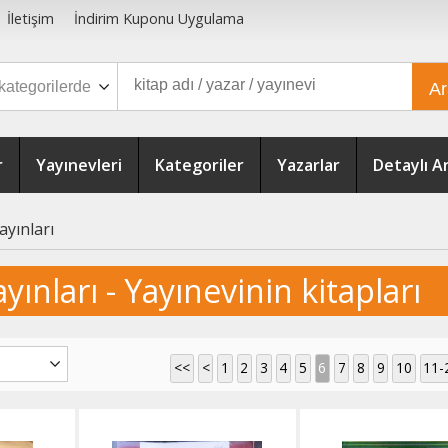
İletişim
İndirim Kuponu Uygulama
A
r
Yayınevleri
Kategoriler
Yazarlar
Detaylı 
ayınları
yınları - Yayınevinin kitapları
<<
<
1
2
3
4
5
6
7
8
9
10
11-