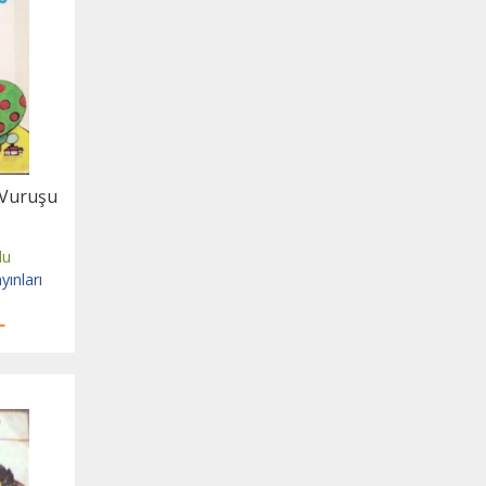
 Vuruşu
lu
yınları
L