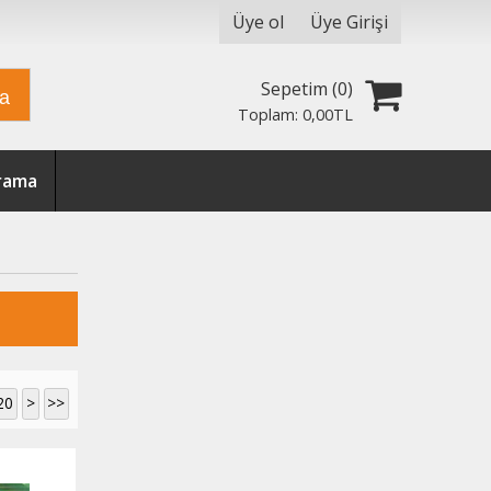
Üye ol
Üye Girişi
Sepetim (
0
)
ra
Toplam:
0
,00
TL
Arama
20
>
>>