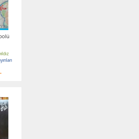
polü
ıldız
yınları
L