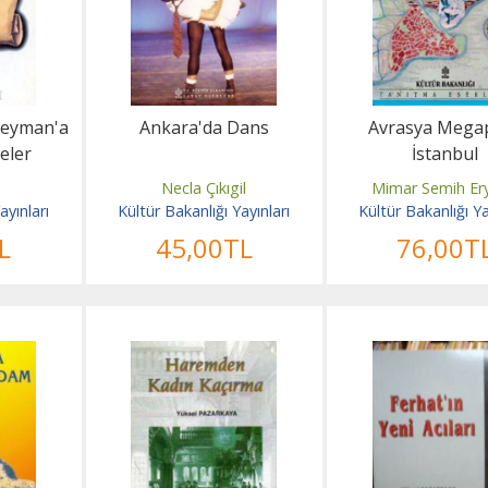
leyman'a
Ankara'da Dans
Avrasya Mega
eler
İstanbul
Necla Çıkıgil
Mimar Semih Ery
ayınları
Kültür Bakanlığı Yayınları
Kültür Bakanlığı Ya
L
45
,00
TL
76
,00
T