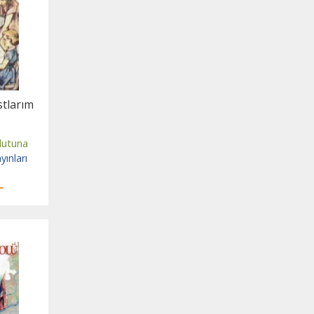
tlarım
lutuna
yınları
L