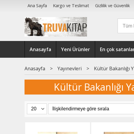
Ana Sayfa
Kargo ve Teslimat
Gizlilik ve Güvenlik
Anasayfa
Yeni Ürünler
En çok satanla
Anasayfa
>
Yayınevleri
>
Kültür Bakanlığı Y
Kültür Bakanlığı Ya