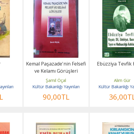
r
Kemal Paşazade'nin Felsefi
Ebüzziya Tevfik 
ve Kelamı Görüşleri
l
Şamil Öçal
Alim Gür
ayınları
Kültür Bakanlığı Yayınları
Kültür Bakanlığı Ya
L
90
,00
TL
36
,00
T