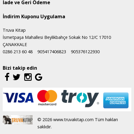
İade ve Geri Ödeme
İndirim Kuponu Uygulama
Truva Kitap
İsmetpaşa Mahallesi Beylikbahçe Sokak No 12/C 17010
ÇANAKKALE
0286 213 60 48
905417406823
905376122930
Bizi takip edin
© 2026 www.truvakitap.com Tüm hakları
saklıdır.