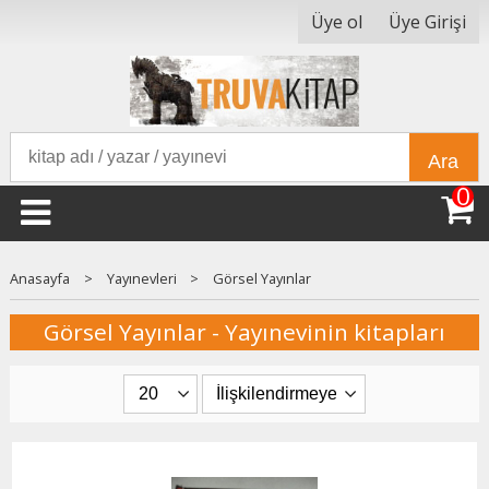
Üye ol
Üye Girişi
Ara
0
Anasayfa
>
Yayınevleri
>
Görsel Yayınlar
Görsel Yayınlar - Yayınevinin kitapları