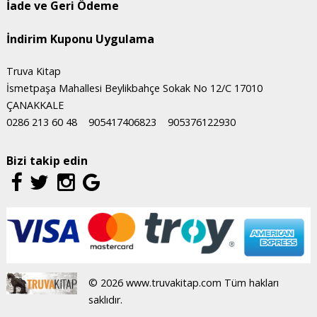
İade ve Geri Ödeme
İndirim Kuponu Uygulama
Truva Kitap
İsmetpaşa Mahallesi Beylikbahçe Sokak No 12/C 17010
ÇANAKKALE
0286 213 60 48
905417406823
905376122930
Bizi takip edin
© 2026 www.truvakitap.com Tüm hakları
saklıdır.