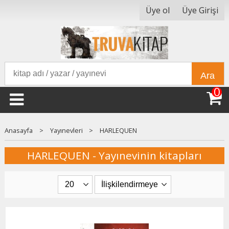
Üye ol
Üye Girişi
Ara
0
Anasayfa
>
Yayınevleri
>
HARLEQUEN
HARLEQUEN - Yayınevinin kitapları