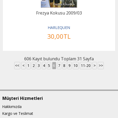
Frezya Kokusu 2009/03
HARLEQUEN
30
,00
TL
606 Kayıt bulundu Toplam 31 Sayfa
<<
<
1
2
3
4
5
6
7
8
9
10
11-20
>
>>
Müşteri Hizmetleri
Hakkımızda
Kargo ve Teslimat