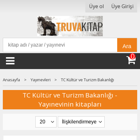
Üye ol
Üye Girişi
Ara
0
Anasayfa
>
Yayınevleri
>
TC Kültür ve Turizm Bakanlığı
TC Kültür ve Turizm Bakanlığı -
Yayınevinin kitapları