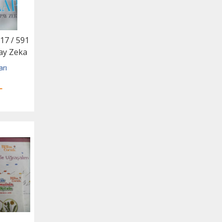
17 / 591
ay Zeka
arı
L