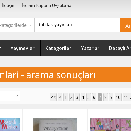
İletişim
İndirim Kuponu Uygulama
A
r
Yayınevleri
Kategoriler
Yazarlar
Detaylı 
nlari - arama sonuçları
<<
<
1
2
3
4
5
6
7
8
9
10
11-