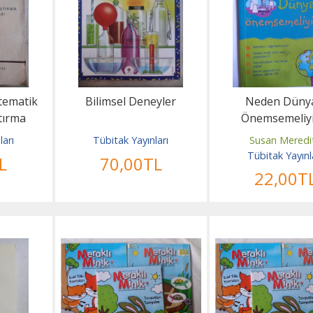
atematik
Bilimsel Deneyler
Neden Düny
tırma
Önemsemeliy
apları
ları
Tübitak Yayınları
Susan Meredi
Tübitak Yayınl
L
70
,00
TL
22
,00
T