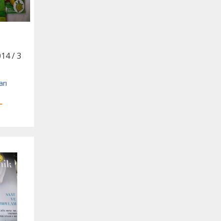
14 / 3
arı
L