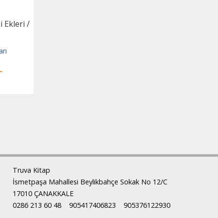
 Ekleri /
arı
L
Truva Kitap
İsmetpaşa Mahallesi Beylikbahçe Sokak No 12/C
17010 ÇANAKKALE
0286 213 60 48
905417406823
905376122930