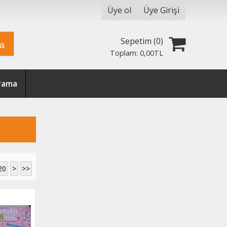
Üye ol
Üye Girişi
Sepetim (
0
)
ra
Toplam:
0
,00
TL
Arama
20
>
>>