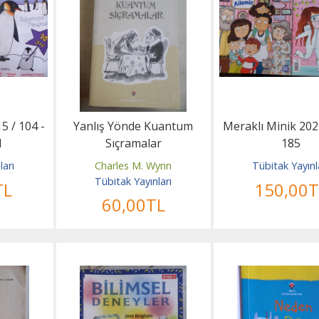
5 / 104 -
Yanlış Yönde Kuantum
Meraklı Minik 202
1
Sıçramalar
185
ları
Charles M. Wynn
Tübitak Yayınl
Tübitak Yayınları
TL
150
,00
T
60
,00
TL