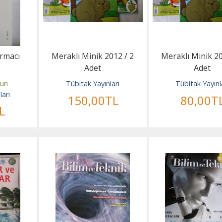
rmacı
Meraklı Minik 2012 / 2
Meraklı Minik 20
Adet
Adet
zun
Tübitak Yayınları
Tübitak Yayınl
ları
150
,00
TL
80
,00
T
L