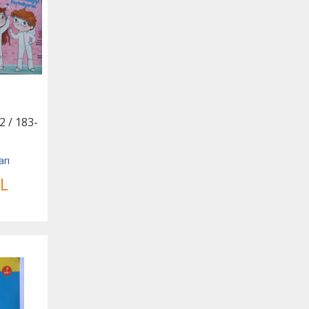
2 / 183-
arı
L