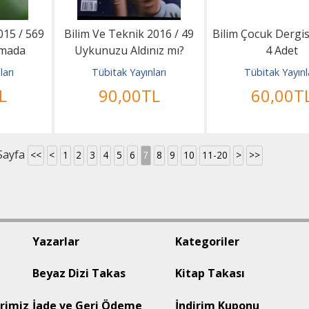
015 / 569
Bilim Ve Teknik 2016 / 49
Bilim Çocuk Dergisi
rmada
Uykunuzu Aldınız mı?
4 Adet
manlar
ları
Tübitak Yayınları
Tübitak Yayınl
L
90
,00
TL
60
,00
T
Sayfa
<<
<
1
2
3
4
5
6
7
8
9
10
11-20
>
>>
Yazarlar
Kategoriler
Beyaz Dizi Takas
Kitap Takası
rimiz
İade ve Geri Ödeme
İndirim Kuponu