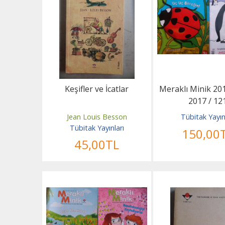
Keşifler ve İcatlar
Meraklı Minik 201
2017 / 12
Jean Louis Besson
Tübitak Yayın
Tübitak Yayınları
150
,00
45
,00
TL