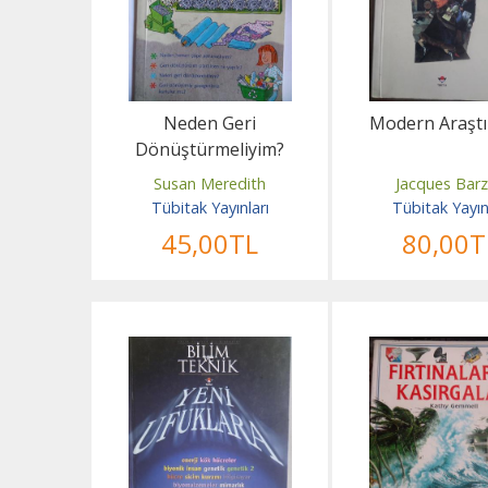
Neden Geri
Modern Araştı
Dönüştürmeliyim?
Susan Meredith
Jacques Bar
Tübitak Yayınları
Tübitak Yayın
45
,00
TL
80
,00
T