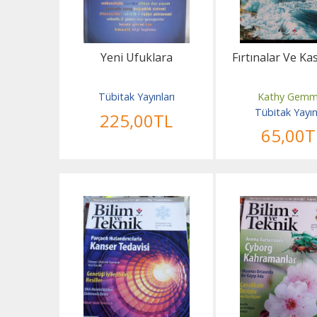
Yeni Ufuklara
Fırtınalar Ve Ka
Tübitak Yayınları
Kathy Gemm
Tübitak Yayın
225
,00
TL
65
,00
T