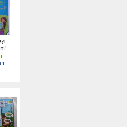
ayı
im?
th
arı
L