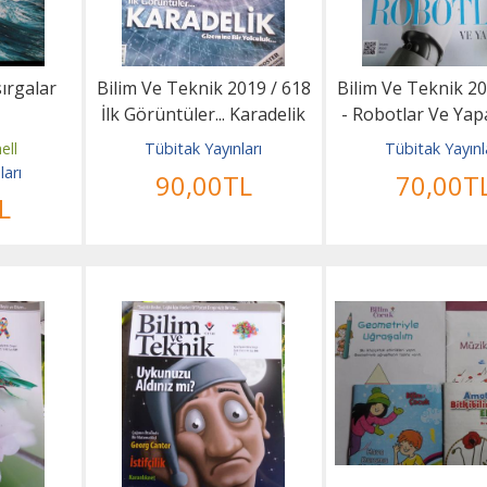
sırgalar
Bilim Ve Teknik 2019 / 618
Bilim Ve Teknik 20
İlk Görüntüler... Karadelik
- Robotlar Ve Yap
Gizemine Bir...
ell
Tübitak Yayınları
Tübitak Yayınl
ları
90
,00
TL
70
,00
T
L