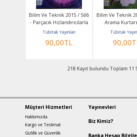
Bilim Ve Teknik 2015 / 566
Bilim Ve Teknik 2
- Parçacık Hızlandırıcılarla
Arama Kurta
Kanser Tedavisi
Cyborg Kahra
Tübitak Yayınları
Tübitak Yayın
90
,00
TL
90
,00
T
218 Kayıt bulundu Toplam 11 
Müşteri Hizmetleri
Yayınevleri
Hakkımızda
Biz Kimiz?
Kargo ve Teslimat
Gizlilik ve Güvenlik
Banka Hesap Bilgile