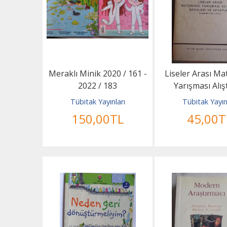
Meraklı Minik 2020 / 161 -
Liseler Arası M
2022 / 183
Yarışması Alış
Soruları ve Cev
Tübitak Yayınları
Tübitak Yayın
150
,00
TL
45
,00
T