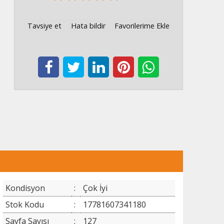
Tavsiye et
Hata bildir
Favorilerime Ekle
Kondisyon
:
Çok İyi
Stok Kodu
:
17781607341180
Sayfa Sayısı
:
127