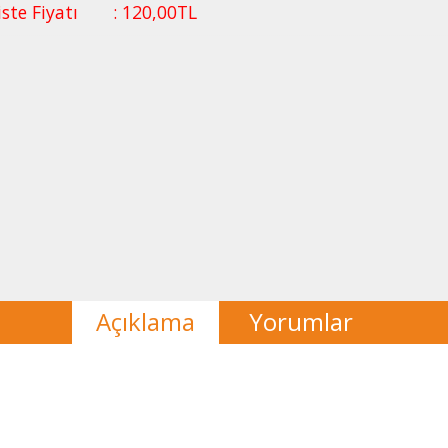
iste Fiyatı
:
120
,00
TL
Açıklama
Yorumlar