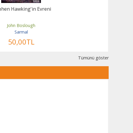
phen Hawking'in Evreni
John Boslough
Sarmal
50
,00
TL
Tümünü göster