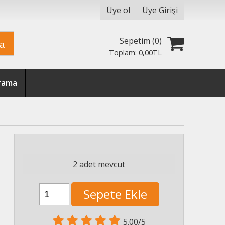
Üye ol
Üye Girişi
Sepetim (
0
)
ra
Toplam:
0
,00
TL
Arama
2 adet mevcut
Sepete Ekle
5.00/5