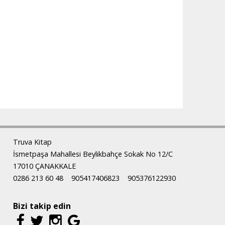
Truva Kitap
İsmetpaşa Mahallesi Beylikbahçe Sokak No 12/C
17010 ÇANAKKALE
0286 213 60 48
905417406823
905376122930
Bizi takip edin