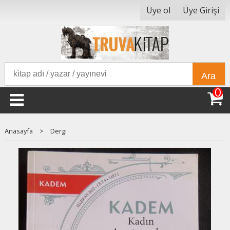
Üye ol
Üye Girişi
Ara
0
Anasayfa
>
Dergi