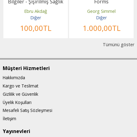
Bilgiler - Şişirilmiş Sağlık
Forms
İddialarını...
Ebru Akdağ
Georg Simmel
Diğer
Diğer
100
,00
TL
1.000
,00
TL
Tümünü göster
Müşteri Hizmetleri
Hakkımızda
Kargo ve Teslimat
Gizlilik ve Güvenlik
Üyelik Koşulları
Mesafeli Satış Sözleşmesi
İletişim
Yayınevleri