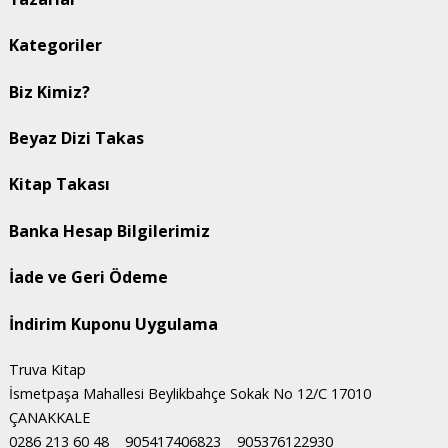
Kategoriler
Biz Kimiz?
Beyaz Dizi Takas
Kitap Takası
Banka Hesap Bilgilerimiz
İade ve Geri Ödeme
İndirim Kuponu Uygulama
Truva Kitap
İsmetpaşa Mahallesi Beylikbahçe Sokak No 12/C 17010
ÇANAKKALE
0286 213 60 48
905417406823
905376122930