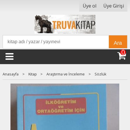
Üye ol
Üye Girişi
Ara
0
Anasayfa
>
Kitap
>
Araştırma ve İnceleme
>
Sözlük