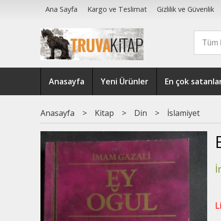
Ana Sayfa
Kargo ve Teslimat
Gizlilik ve Güvenlik
Anasayfa
Yeni Ürünler
En çok satanla
Anasayfa
>
Kitap
>
Din
>
İslamiyet
İ
L