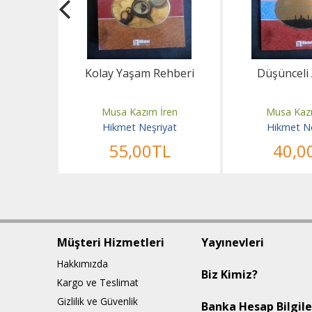
iyet
Kolay Yaşam Rehberi
Düşünceli 
ren
Musa Kazım İren
Musa Kazı
yat
Hikmet Neşriyat
Hikmet Ne
L
55
,00
TL
40
,0
Müşteri Hizmetleri
Yayınevleri
Hakkımızda
Biz Kimiz?
Kargo ve Teslimat
Gizlilik ve Güvenlik
Banka Hesap Bilgile