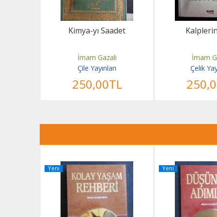
tabı
Kimya-yı Saadet
Kalplerin
i
İmam Gazali
İmam Ga
arı
Çile Yayınları
Çelik Ya
TL
250
,00
TL
250
,
Yeni
Yeni