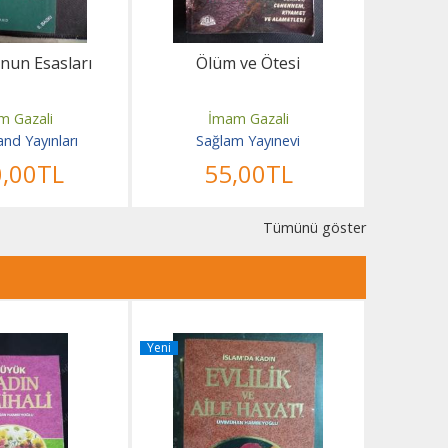
nun Esasları
Ölüm ve Ötesi
Hak Y
m Gazali
İmam Gazali
nd Yayınları
Sağlam Yayınevi
0
,00
TL
55
,00
TL
Tümünü göster
Yeni