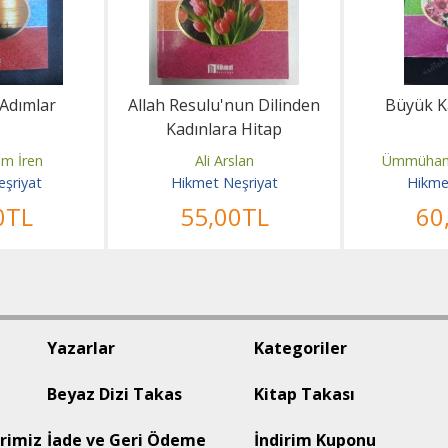
Adımlar
Allah Resulu'nun Dilinden
Büyük Ka
Kadınlara Hitap
m İren
Ali Arslan
Ümmühan
şriyat
Hikmet Neşriyat
Hikme
0
TL
55
,00
TL
60
Yazarlar
Kategoriler
Beyaz Dizi Takas
Kitap Takası
rimiz
İade ve Geri Ödeme
İndirim Kuponu