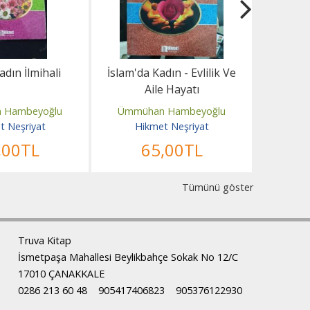
dın İlmihali
İslam'da Kadın - Evlilik Ve
Ki
Aile Hayatı
 Hambeyoğlu
Ümmühan Hambeyoğlu
Mu
t Neşriyat
Hikmet Neşriyat
Hi
,00
TL
65
,00
TL
Tümünü göster
Truva Kitap
İsmetpaşa Mahallesi Beylikbahçe Sokak No 12/C
17010 ÇANAKKALE
0286 213 60 48
905417406823
905376122930