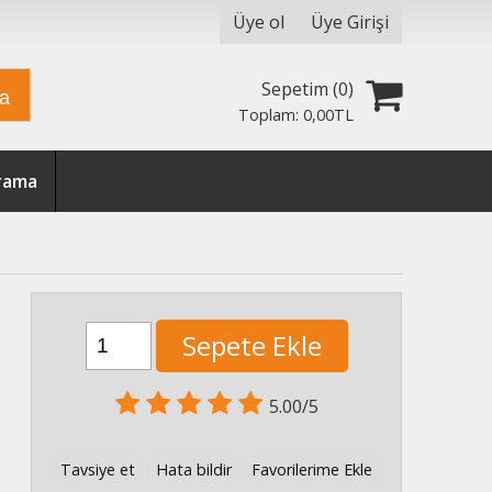
Üye ol
Üye Girişi
Sepetim (
0
)
ra
Toplam:
0
,00
TL
Arama
Sepete Ekle
5.00/5
Tavsiye et
Hata bildir
Favorilerime Ekle