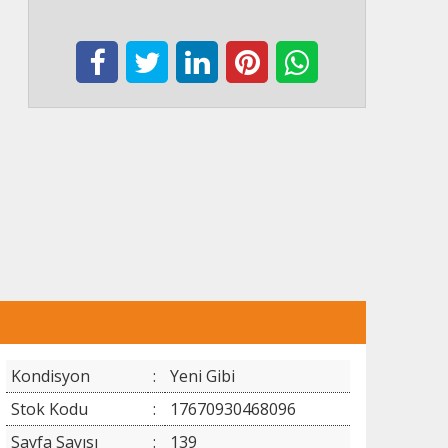
Kondisyon
:
Yeni Gibi
Stok Kodu
:
17670930468096
Sayfa Sayısı
:
139