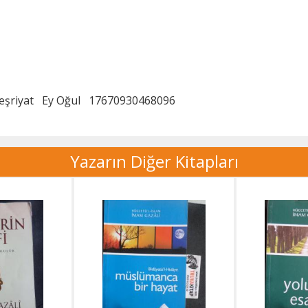
eşriyat
Ey Oğul
17670930468096
Yazarın Diğer Kitapları