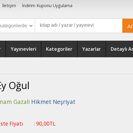
İletişim
İndirim Kuponu Uygulama
A
r
Yayınevleri
Kategoriler
Yazarlar
Detaylı 
Ey Oğul
mam Gazali
Hikmet Neşriyat
iste Fiyatı
:
90
,00
TL