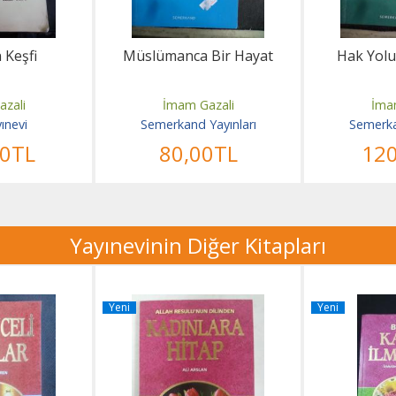
 Keşfi
Müslümanca Bir Hayat
Hak Yolu
zali
İmam Gazali
İma
yınevi
Semerkand Yayınları
Semerka
00
TL
80
,00
TL
12
Yayınevinin Diğer Kitapları
Yeni
Yeni