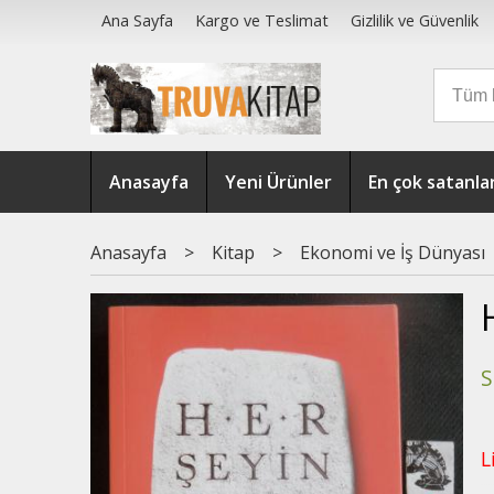
Ana Sayfa
Kargo ve Teslimat
Gizlilik ve Güvenlik
Anasayfa
Yeni Ürünler
En çok satanla
Anasayfa
>
Kitap
>
Ekonomi ve İş Dünyası
S
L