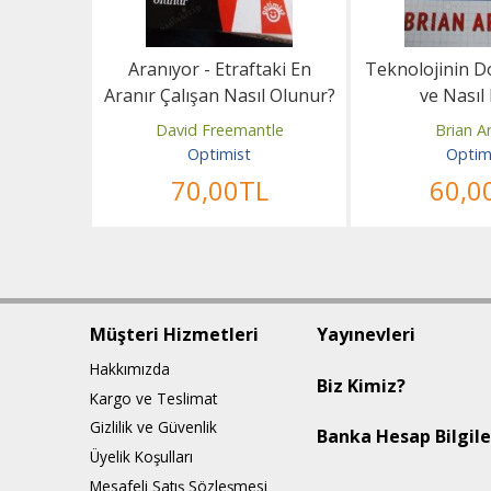
zı Bileyin
Aranıyor - Etraftaki En
Teknolojinin Do
Aranır Çalışan Nasıl Olunur?
ve Nasıl 
re
David Freemantle
Brian A
Optimist
Optim
L
70
,00
TL
60
,0
Müşteri Hizmetleri
Yayınevleri
Hakkımızda
Biz Kimiz?
Kargo ve Teslimat
Gizlilik ve Güvenlik
Banka Hesap Bilgile
Üyelik Koşulları
Mesafeli Satış Sözleşmesi