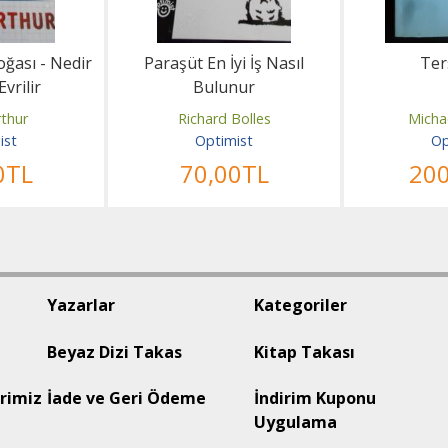
ğası - Nedir
Paraşüt En İyi İş Nasıl
Ter
Evrilir
Bulunur
rthur
Richard Bolles
Micha
ist
Optimist
Op
0
TL
70
,00
TL
20
Yazarlar
Kategoriler
Beyaz Dizi Takas
Kitap Takası
rimiz
İade ve Geri Ödeme
İndirim Kuponu
Uygulama