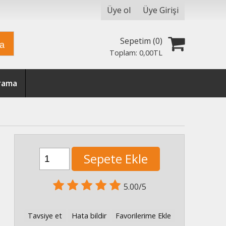
Üye ol
Üye Girişi
Sepetim (
0
)
ra
Toplam:
0
,00
TL
Arama
Sepete Ekle
5.00/5
Tavsiye et
Hata bildir
Favorilerime Ekle