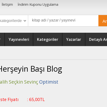
İletişim
İndirim Kuponu Uygulama
A
r
Yayınevleri
Kategoriler
Yazarlar
Detaylı 
Herşeyin Başı Blog
alih Seçkin Sevinç
Optimist
iste Fiyatı
:
65
,00
TL