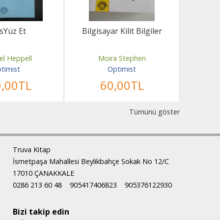
sYüz Et
Bilgisayar Kilit Bilgiler
Kobi
Stratejil
Şi
el Heppell
Moira Stephen
timist
Optimist
0
,00
TL
60
,00
TL
Tümünü göster
Truva Kitap
İsmetpaşa Mahallesi Beylikbahçe Sokak No 12/C
17010 ÇANAKKALE
0286 213 60 48
905417406823
905376122930
Bizi takip edin