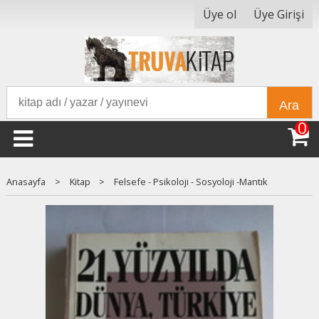
Üye ol
Üye Girişi
Ara
0
Anasayfa
>
Kitap
>
Felsefe - Psikoloji - Sosyoloji -Mantık