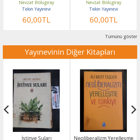
Nevzat Bölügiray
Nevzat Bölügiray
Tekin Yayınevi
Tekin Yayınevi
60
,00
TL
60
,00
TL
Tümünü göster
Yayınevinin Diğer Kitapları
İstinye Suları
Neoliberalizm Yerelleşme