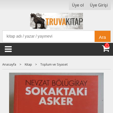
Üye ol
Üye Girişi
Ara
0
Anasayfa
>
Kitap
>
Toplum ve Siyaset