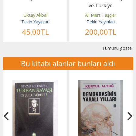
ve Türkiye
Oktay Akbal
Ali Mert Taşçıer
Tekin Yayınları
Tekin Yayınları
45
,00
TL
200
,00
TL
Tümünü göster
Bu kitabı alanlar bunları aldı