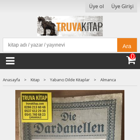
Üye ol
Üye Girişi
Ara
0
Anasayfa
>
Kitap
>
Yabancı Dilde Kitaplar
>
Almanca