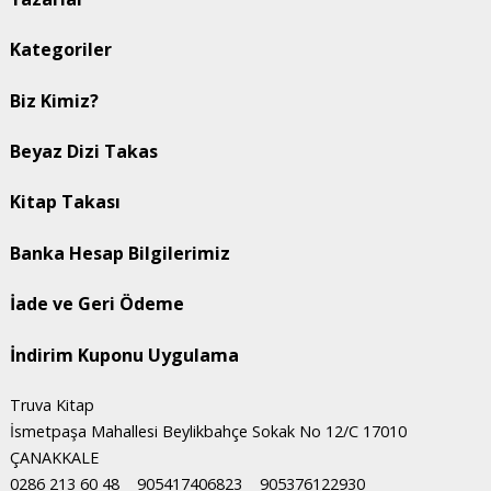
Kategoriler
Biz Kimiz?
Beyaz Dizi Takas
Kitap Takası
Banka Hesap Bilgilerimiz
İade ve Geri Ödeme
İndirim Kuponu Uygulama
Truva Kitap
İsmetpaşa Mahallesi Beylikbahçe Sokak No 12/C 17010
ÇANAKKALE
0286 213 60 48
905417406823
905376122930