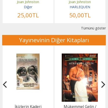
Joan Johnston
Joan Johnston
Diğer
HARLEQUEN
25
,00
TL
50
,00
TL
Tümünü göster
Yayınevinin Diğer Kitapları
İkizlerin Kaderi
Mükemmel Gelin /