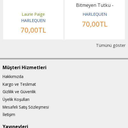
Bitmeyen Tutku -
2005/18-512167
Laurie Paige
HARLEQUEN
HARLEQUEN
70
,00
TL
70
,00
TL
Tümünü göster
Müşteri Hizmetleri
Hakkımızda
Kargo ve Teslimat
Gizlilik ve Güvenlik
Üyelik Koşulları
Mesafeli Satış Sözleşmesi
İletişim
Yayınevleri