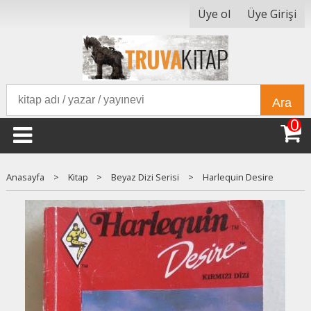
Üye ol
Üye Girişi
Ara
0
Anasayfa
>
Kitap
>
Beyaz Dizi Serisi
>
Harlequin Desire