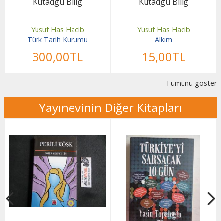
Kutadgu Bilig
Kutadgu Bilig
Yusuf Has Hacib
Yusuf Has Hacib
Türk Tarih Kurumu
Alkım
300
,00
TL
15
,00
TL
Tümünü göster
Yayınevinin Diğer Kitapları