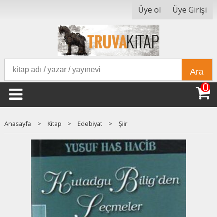
Üye ol
Üye Girişi
Ara
0
Anasayfa
>
Kitap
>
Edebiyat
>
Şiir