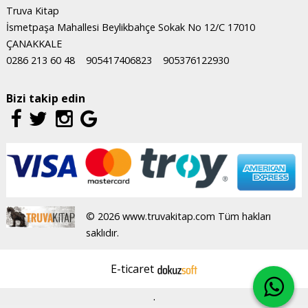
Truva Kitap
İsmetpaşa Mahallesi Beylikbahçe Sokak No 12/C 17010
ÇANAKKALE
0286 213 60 48
905417406823
905376122930
Bizi takip edin
© 2026 www.truvakitap.com Tüm hakları
saklıdır.
E-ticaret
.