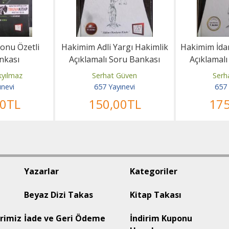
onu Özetli
Hakimim Adli Yargı Hakimlik
Hakimim İdar
nkası
Açıklamalı Soru Bankası
Açıklamal
yılmaz
Serhat Güven
Serh
ınevi
657 Yayınevi
657 
00
TL
150
,00
TL
17
Yazarlar
Kategoriler
Beyaz Dizi Takas
Kitap Takası
rimiz
İade ve Geri Ödeme
İndirim Kuponu