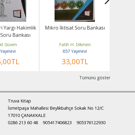
i Yargı Hakimlik
Mikro İktisat Soru Bankası
Makro P
ı Soru Bankası
at Güven
Fatih H. Dikmen
Yayınevi
657 Yayınevi
5
,00
TL
33
,00
TL
Tümünü göster
Truva Kitap
İsmetpaşa Mahallesi Beylikbahçe Sokak No 12/C
17010 ÇANAKKALE
0286 213 60 48
905417406823
905376122930