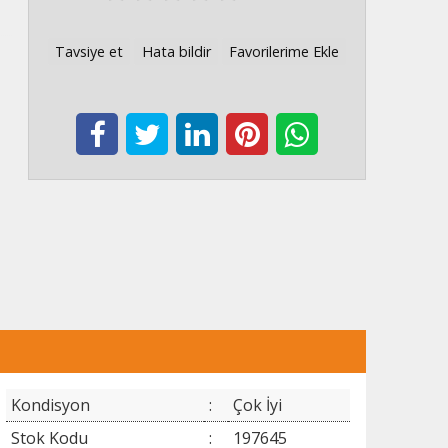
Tavsiye et
Hata bildir
Favorilerime Ekle
Kondisyon
:
Çok İyi
Stok Kodu
:
197645