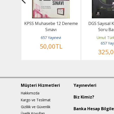
Kurum
KPSS Muhasebe 12 Deneme
DGS Sayısal K
amalı Soru
Sınavı
Soru Ba
men
657 Yayınevi
Umut Türk
i
657 Yay
50
,00
TL
TL
325
,
Müşteri Hizmetleri
Yayınevleri
Hakkımızda
Biz Kimiz?
Kargo ve Teslimat
Gizlilik ve Güvenlik
Banka Hesap Bilgile
Üyelik Koşulları