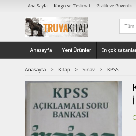
Ana Sayfa
Kargo ve Teslimat
Gizlilik ve Güvenlik
Anasayfa
Yeni Ürünler
En çok satanla
Anasayfa
>
Kitap
>
Sınav
>
KPSS
C