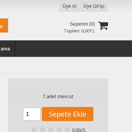
Üye ol
Üye Girişi
Sepetim (
0
)
ra
Toplam:
0
,00
TL
Arama
1 adet mevcut
Sepete Ekle
0.00/5