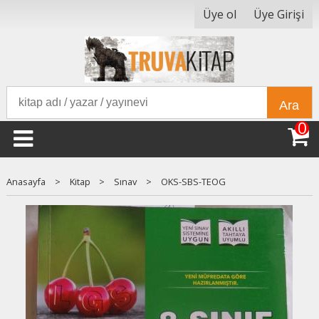
Üye ol
Üye Girişi
Ara
0
Anasayfa
>
Kitap
>
Sınav
>
OKS-SBS-TEOG