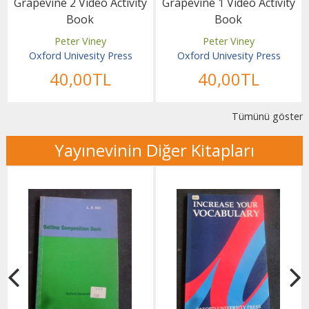
Grapevine 2 Video Activity
Grapevine 1 Video Activity
Book
Book
Peter Viney
Peter Viney
Oxford Univesity Press
Oxford Univesity Press
40
,00
TL
40
,00
TL
Tümünü göster
Yayınevinin Diğer Kitapları