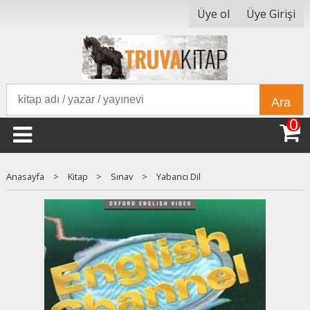
Üye ol
Üye Girişi
Ara
0
Anasayfa
>
Kitap
>
Sınav
>
Yabancı Dil