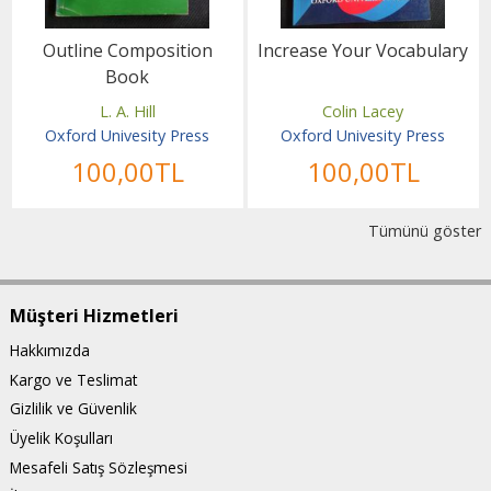
Outline Composition
Increase Your Vocabulary
Book
L. A. Hill
Colin Lacey
Oxford Univesity Press
Oxford Univesity Press
100
,00
TL
100
,00
TL
Tümünü göster
Müşteri Hizmetleri
Hakkımızda
Kargo ve Teslimat
Gizlilik ve Güvenlik
Üyelik Koşulları
Mesafeli Satış Sözleşmesi