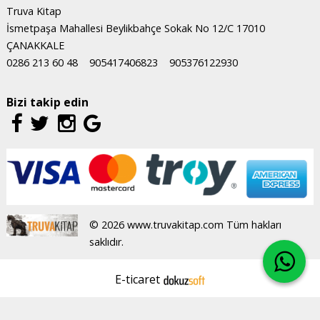
Truva Kitap
İsmetpaşa Mahallesi Beylikbahçe Sokak No 12/C 17010
ÇANAKKALE
0286 213 60 48
905417406823
905376122930
Bizi takip edin
© 2026 www.truvakitap.com Tüm hakları
saklıdır.
E-ticaret
.
X