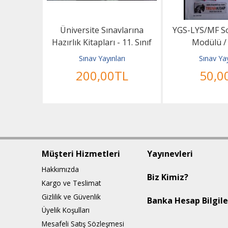
mlü Soru
Üniversite Sınavlarına
YGS-LYS/MF S
Hazırlık Kitapları - 11. Sınıf
Modülü / 
Fizik, Kimya,...
rı
Sınav Yayınları
Sınav Yay
L
200
,00
TL
50
,0
Müşteri Hizmetleri
Yayınevleri
Hakkımızda
Biz Kimiz?
Kargo ve Teslimat
Gizlilik ve Güvenlik
Banka Hesap Bilgile
Üyelik Koşulları
Mesafeli Satış Sözleşmesi