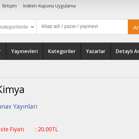
İletişim
İndirim Kuponu Uygulama
A
r
Yayınevleri
Kategoriler
Yazarlar
Detaylı 
Kimya
ınav Yayınları
iste Fiyatı
:
20
,00
TL