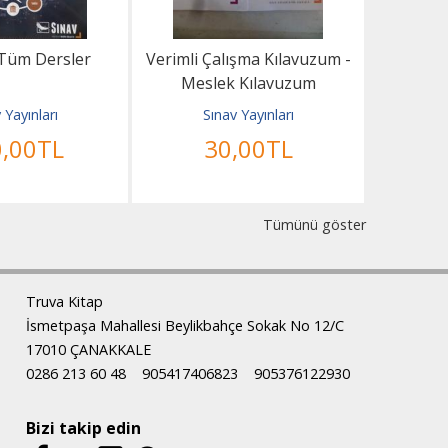
f Tüm Dersler
Verimli Çalışma Kılavuzum -
YGS-L
Meslek Kılavuzum
Bank
 Yayınları
Sınav Yayınları
S
0
,00
TL
30
,00
TL
Tümünü göster
Truva Kitap
İsmetpaşa Mahallesi Beylikbahçe Sokak No 12/C
17010 ÇANAKKALE
0286 213 60 48
905417406823
905376122930
Bizi takip edin