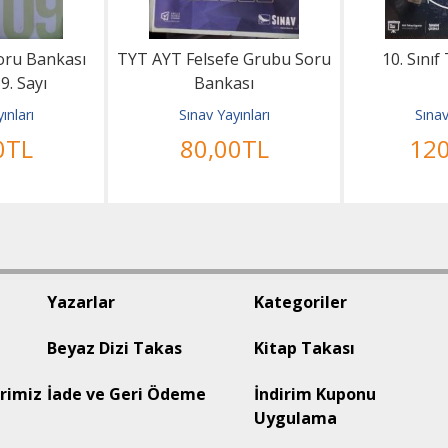
oru Bankası
TYT AYT Felsefe Grubu Soru
10. Sını
9. Sayı
Bankası
ınları
Sınav Yayınları
Sınav
0
TL
80
,00
TL
12
Yazarlar
Kategoriler
Beyaz Dizi Takas
Kitap Takası
rimiz
İade ve Geri Ödeme
İndirim Kuponu
Uygulama