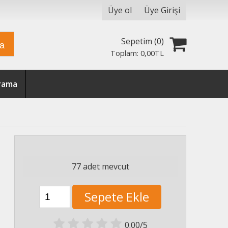
Üye ol
Üye Girişi
Sepetim (
0
)
ra
Toplam:
0
,00
TL
Arama
77 adet mevcut
Sepete Ekle
0.00/5