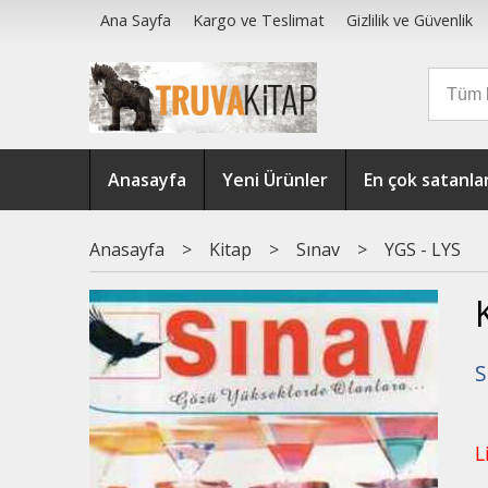
Ana Sayfa
Kargo ve Teslimat
Gizlilik ve Güvenlik
Anasayfa
Yeni Ürünler
En çok satanla
Anasayfa
>
Kitap
>
Sınav
>
YGS - LYS
S
L