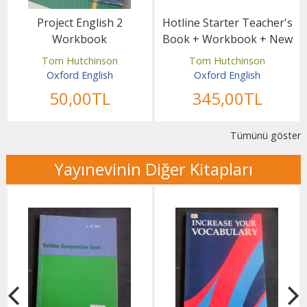
Project English 2
Hotline Starter Teacher's
Workbook
Book + Workbook + New
Tests and Grammar...
Tom Hutchinson
Tom Hutchinson
Oxford English
Oxford English
50
,00
TL
345
,00
TL
Tümünü göster
Yayınevinin Diğer Kitapları