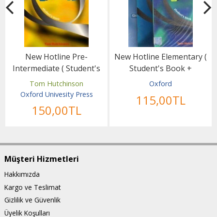
New Hotline Pre-
New Hotline Elementary (
Intermediate ( Student's
Student's Book +
Book + Workbook )
Workbook )
Tom Hutchinson
Oxford
Oxford Univesity Press
115
,00
TL
150
,00
TL
Müşteri Hizmetleri
Hakkımızda
Kargo ve Teslimat
Gizlilik ve Güvenlik
Üyelik Koşulları