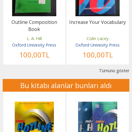
Outline Composition
Increase Your Vocabulary
Book
L. A. Hill
Colin Lacey
Oxford Univesity Press
Oxford Univesity Press
100
,00
TL
100
,00
TL
Tümünü göster
Bu kitabı alanlar bunları aldı