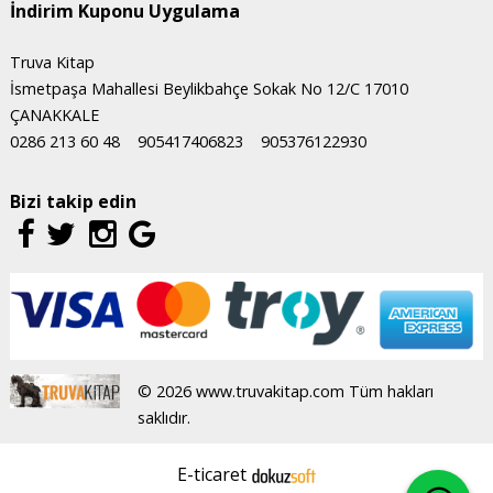
İndirim Kuponu Uygulama
Truva Kitap
İsmetpaşa Mahallesi Beylikbahçe Sokak No 12/C 17010
ÇANAKKALE
0286 213 60 48
905417406823
905376122930
Bizi takip edin
© 2026 www.truvakitap.com Tüm hakları
saklıdır.
E-ticaret