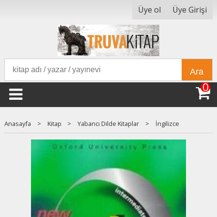
Üye ol
Üye Girişi
Ara
0
Anasayfa
>
Kitap
>
Yabancı Dilde Kitaplar
>
İngilizce