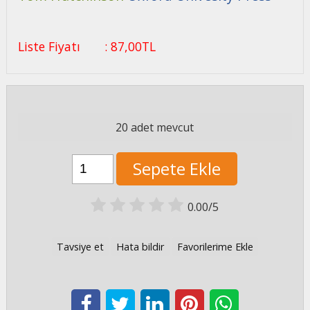
Liste Fiyatı
:
87
,00
TL
20 adet mevcut
Sepete Ekle
0.00/5
Tavsiye et
Hata bildir
Favorilerime Ekle