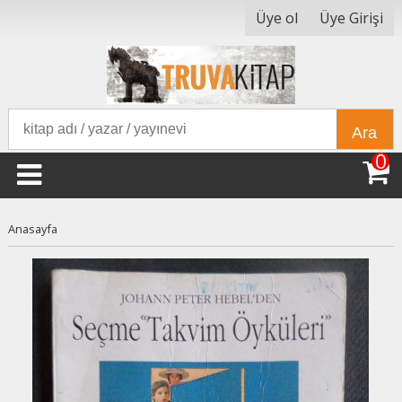
Üye ol
Üye Girişi
Ara
0
Anasayfa