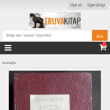
Üye ol
Üye Girişi
Ara
0
Anasayfa