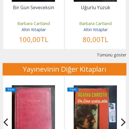
Bir Gün Seveceksin
Uğurlu Yüzük
Barbara Cartland
Barbara Cartland
Altın Kitaplar
Altın Kitaplar
100
,00
TL
80
,00
TL
Tümünü göster
Yayınevinin Diğer Kitapları
Yeni
Yeni