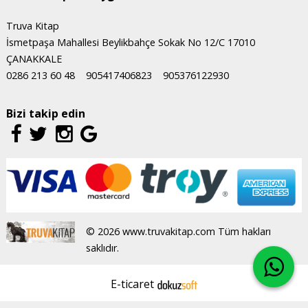
Truva Kitap
İsmetpaşa Mahallesi Beylikbahçe Sokak No 12/C 17010
ÇANAKKALE
0286 213 60 48
905417406823
905376122930
Bizi takip edin
© 2026 www.truvakitap.com Tüm hakları
saklıdır.
E-ticaret