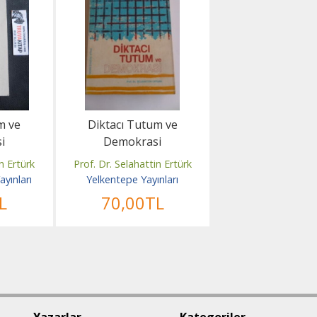
m ve
Diktacı Tutum ve
i
Demokrasi
n Ertürk
Prof. Dr. Selahattin Ertürk
ayınları
Yelkentepe Yayınları
L
70
,00
TL