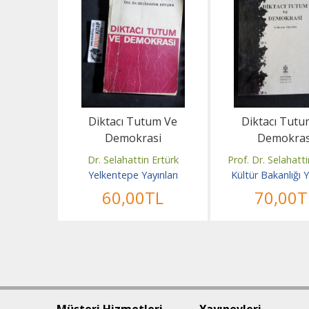
Diktacı Tutum Ve
Diktacı Tutu
Demokrasi
Demokras
Dr. Selahattin Ertürk
Prof. Dr. Selahatti
Yelkentepe Yayınları
Kültür Bakanlığı Y
60
,00
TL
70
,00
T