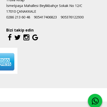
İsmetpaşa Mahallesi Beylikbahçe Sokak No 12/C
17010 ÇANAKKALE
0286 213 60 48
905417406823
905376122930
Bizi takip edin