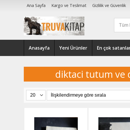
Ana Sayfa
Kargo ve Teslimat
Gizlilik ve Güvenlik
Anasayfa
Yeni Ürünler
En çok satanla
diktaci tutum ve