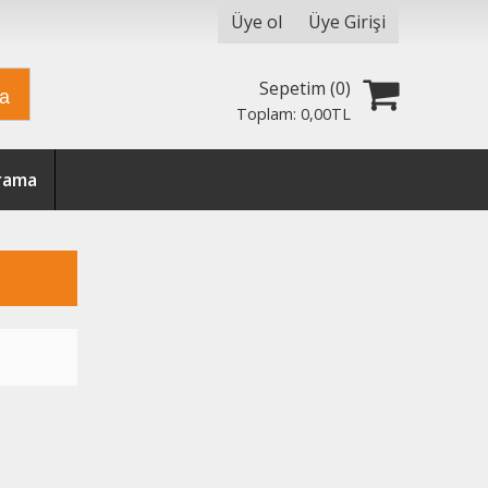
Üye ol
Üye Girişi
Sepetim (
0
)
ra
Toplam:
0
,00
TL
Arama