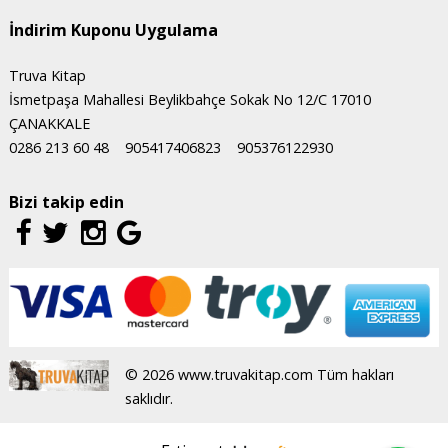
İndirim Kuponu Uygulama
Truva Kitap
İsmetpaşa Mahallesi Beylikbahçe Sokak No 12/C 17010
ÇANAKKALE
0286 213 60 48
905417406823
905376122930
Bizi takip edin
© 2026 www.truvakitap.com Tüm hakları
saklıdır.