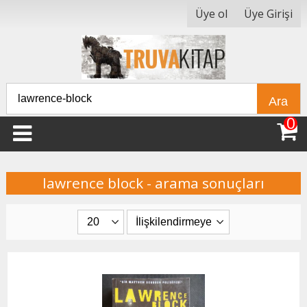
Üye ol
Üye Girişi
Ara
0
lawrence block - arama sonuçları