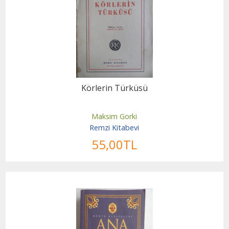
Körlerin Türküsü
Maksim Gorki
Remzi Kitabevi
55
,00
TL