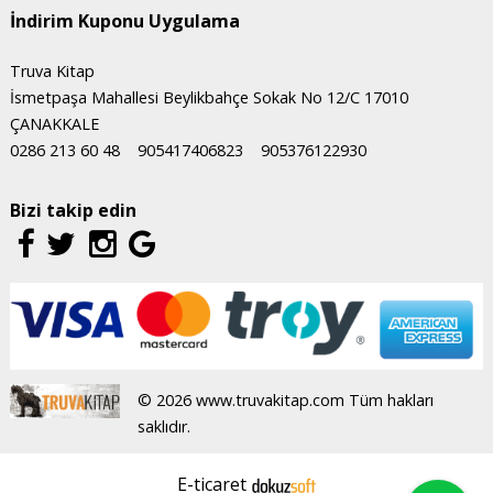
İndirim Kuponu Uygulama
Truva Kitap
İsmetpaşa Mahallesi Beylikbahçe Sokak No 12/C 17010
ÇANAKKALE
0286 213 60 48
905417406823
905376122930
Bizi takip edin
© 2026 www.truvakitap.com Tüm hakları
saklıdır.
E-ticaret