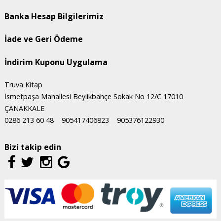
Banka Hesap Bilgilerimiz
İade ve Geri Ödeme
İndirim Kuponu Uygulama
Truva Kitap
İsmetpaşa Mahallesi Beylikbahçe Sokak No 12/C 17010
ÇANAKKALE
0286 213 60 48
905417406823
905376122930
Bizi takip edin