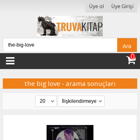
Üye ol
Üye Girişi
Ara
0
the big love - arama sonuçları