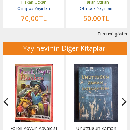
Hakan Özkan
Hakan Özkan
Olimpos Yayınları
Olimpos Yayınları
70
,00
TL
50
,00
TL
Tümünü göster
Yayınevinin Diğer Kitapları
Fareli Köyün Kavalcısı
Unuttuğun Zaman