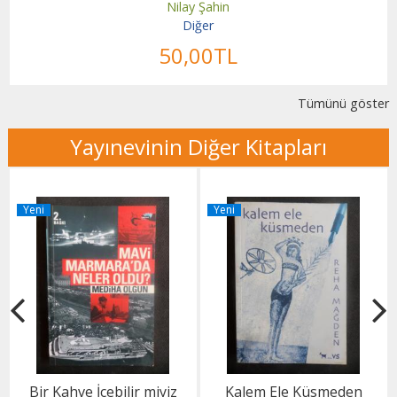
Nilay Şahin
Diğer
50
,00
TL
Tümünü göster
Yayınevinin Diğer Kitapları
Yeni
Yeni
Bir Kahve İçebilir miyiz
Kalem Ele Küsmeden