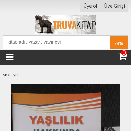
Üye ol
Üye Girişi
Ara
0
Anasayfa