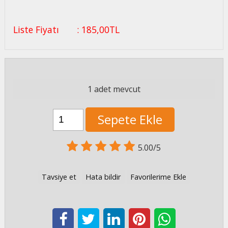
Liste Fiyatı
:
185
,00
TL
1 adet mevcut
Sepete Ekle
5.00/5
Tavsiye et
Hata bildir
Favorilerime Ekle