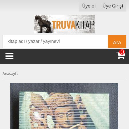
Üye ol
Üye Girişi
Ara
0
Anasayfa