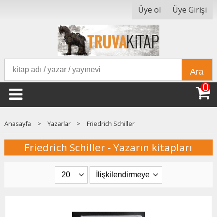
Üye ol
Üye Girişi
Ara
0
Anasayfa
>
Yazarlar
>
Friedrich Schiller
Friedrich Schiller - Yazarın kitapları