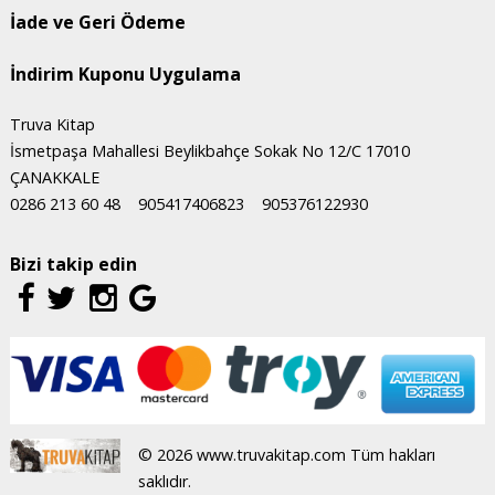
İade ve Geri Ödeme
İndirim Kuponu Uygulama
Truva Kitap
İsmetpaşa Mahallesi Beylikbahçe Sokak No 12/C 17010
ÇANAKKALE
0286 213 60 48
905417406823
905376122930
Bizi takip edin
© 2026 www.truvakitap.com Tüm hakları
saklıdır.