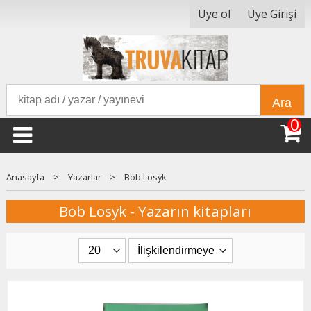
Üye ol
Üye Girişi
Ara
0
Anasayfa
>
Yazarlar
>
Bob Losyk
Bob Losyk - Yazarın kitapları