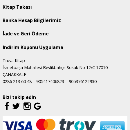
Kitap Takası
Banka Hesap Bilgilerimiz
İade ve Geri Ödeme
İndirim Kuponu Uygulama
Truva Kitap
İsmetpaşa Mahallesi Beylikbahçe Sokak No 12/C 17010
ÇANAKKALE
0286 213 60 48
905417406823
905376122930
Bizi takip edin