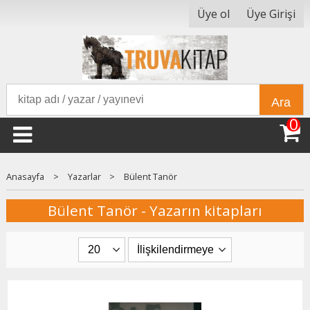
Üye ol
Üye Girişi
Ara
0
Anasayfa
>
Yazarlar
>
Bülent Tanör
Bülent Tanör - Yazarın kitapları