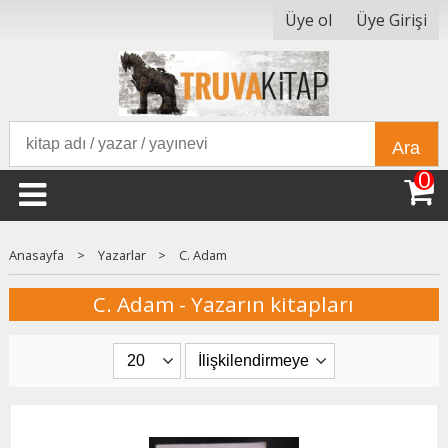
Üye ol
Üye Girişi
Ara
0
Anasayfa
>
Yazarlar
>
C. Adam
C. Adam - Yazarın kitapları