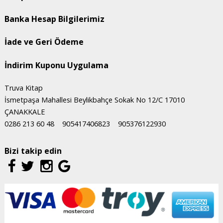
Banka Hesap Bilgilerimiz
İade ve Geri Ödeme
İndirim Kuponu Uygulama
Truva Kitap
İsmetpaşa Mahallesi Beylikbahçe Sokak No 12/C 17010
ÇANAKKALE
0286 213 60 48
905417406823
905376122930
Bizi takip edin