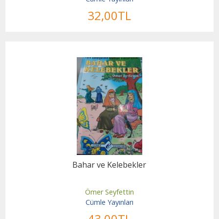
32
,00
TL
Bahar ve Kelebekler
Ömer Seyfettin
Cümle Yayınları
43
,00
TL