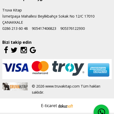
Truva Kitap
İsmetpaşa Mahallesi Beylikbahçe Sokak No 12/C 17010
ÇANAKKALE
0286 213 60 48
905417406823
905376122930
Bizi takip edin
© 2026 www.truvakitap.com Tüm hakları
saklıdır.
E-ticaret