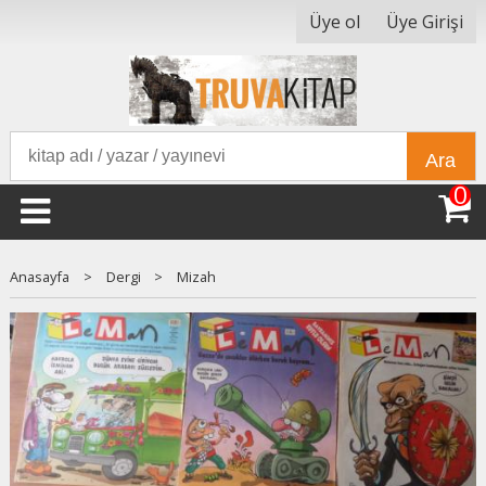
Üye ol
Üye Girişi
Ara
0
Anasayfa
>
Dergi
>
Mizah