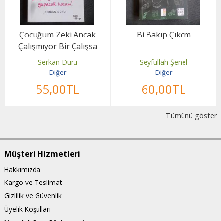
Çocuğum Zeki Ancak
Bi Bakıp Çıkcm
Çalışmıyor Bir Çalışsa
Yapacak Hocam!
Serkan Duru
Seyfullah Şenel
Diğer
Diğer
55
,00
TL
60
,00
TL
Tümünü göster
Müşteri Hizmetleri
Hakkımızda
Kargo ve Teslimat
Gizlilik ve Güvenlik
Üyelik Koşulları