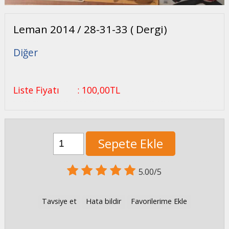
Leman 2014 / 28-31-33 ( Dergi)
Diğer
Liste Fiyatı
:
100
,00
TL
Sepete Ekle
5.00/5
Tavsiye et
Hata bildir
Favorilerime Ekle