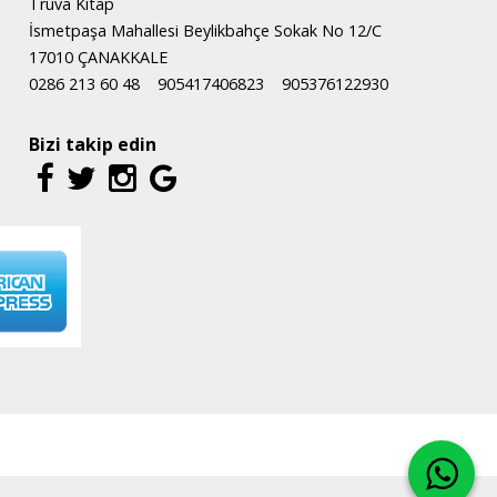
Truva Kitap
İsmetpaşa Mahallesi Beylikbahçe Sokak No 12/C
17010 ÇANAKKALE
0286 213 60 48
905417406823
905376122930
Bizi takip edin