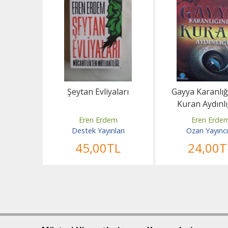
Şeytan Evliyaları
Gayya Karanlı
Kuran Aydınl
Eren Erdem
Eren Erde
Destek Yayınları
Ozan Yayıncı
45
,00
TL
24
,00
T