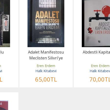
olu
Adalet Manifestosu
Abdestli Kapit
Meclisten Silivri'ye
m
Eren Erdem
Eren Erdem
vi
Halk Kitabevi
Halk Kitabev
L
65
,00
TL
70
,00
T