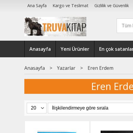
Ana Sayfa
Kargo ve Teslimat
Gizlilik ve Güvenlik
Anasayfa
Yeni Ürünler
En çok satanla
Anasayfa
>
Yazarlar
>
Eren Erdem
Eren Erde