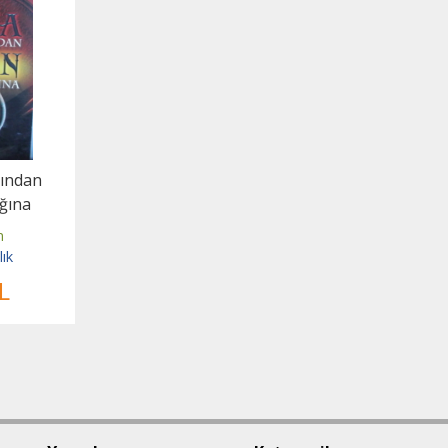
ğından
ığına
m
lık
L