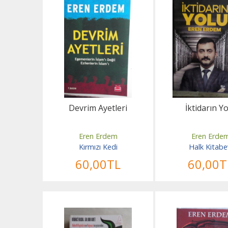
Devrim Ayetleri
İktidarın Y
Eren Erdem
Eren Erde
Kırmızı Kedi
Halk Kitabe
60
,00
TL
60
,00
T