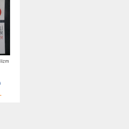
alizm
i
L