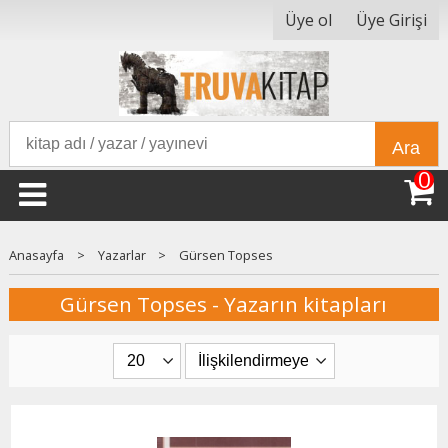
Üye ol
Üye Girişi
Ara
0
Anasayfa
>
Yazarlar
>
Gürsen Topses
Gürsen Topses - Yazarın kitapları