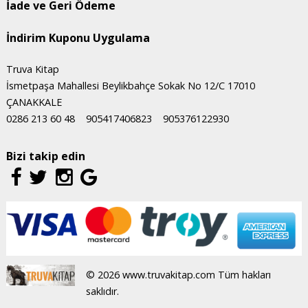
İade ve Geri Ödeme
İndirim Kuponu Uygulama
Truva Kitap
İsmetpaşa Mahallesi Beylikbahçe Sokak No 12/C 17010
ÇANAKKALE
0286 213 60 48
905417406823
905376122930
Bizi takip edin
© 2026 www.truvakitap.com Tüm hakları
saklıdır.