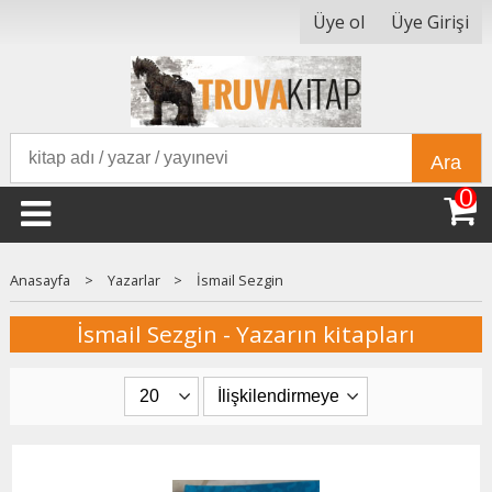
Üye ol
Üye Girişi
Ara
0
Anasayfa
>
Yazarlar
>
İsmail Sezgin
İsmail Sezgin - Yazarın kitapları