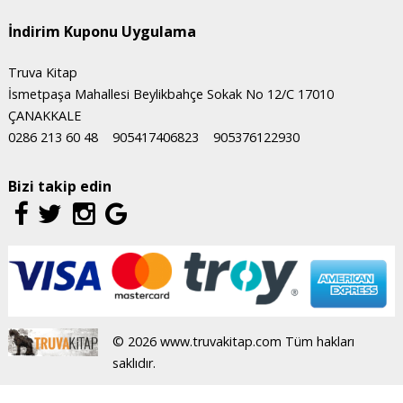
İndirim Kuponu Uygulama
Truva Kitap
İsmetpaşa Mahallesi Beylikbahçe Sokak No 12/C 17010
ÇANAKKALE
0286 213 60 48
905417406823
905376122930
Bizi takip edin
© 2026 www.truvakitap.com Tüm hakları
saklıdır.