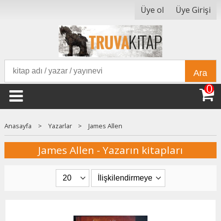
Üye ol
Üye Girişi
Ara
0
Anasayfa
>
Yazarlar
>
James Allen
James Allen - Yazarın kitapları