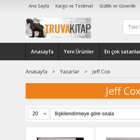
Ana Sayfa
Kargo ve Teslimat
Gizlilik ve Güvenlik
Anasayfa
Yeni Ürünler
En çok satanla
Anasayfa
>
Yazarlar
>
Jeff Cox
Jeff Cox