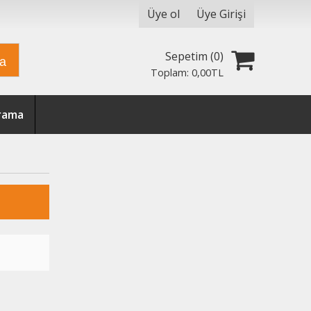
Üye ol
Üye Girişi
Sepetim (
0
)
ra
Toplam:
0
,00
TL
Arama