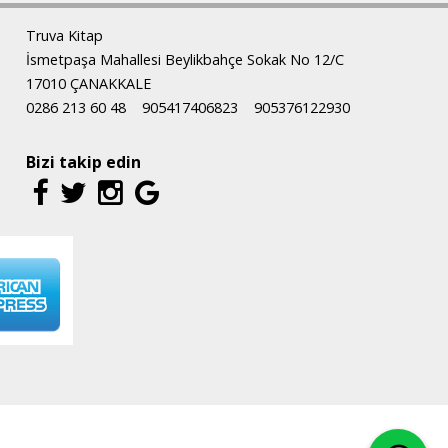
Truva Kitap
İsmetpaşa Mahallesi Beylikbahçe Sokak No 12/C
17010 ÇANAKKALE
0286 213 60 48
905417406823
905376122930
Bizi takip edin