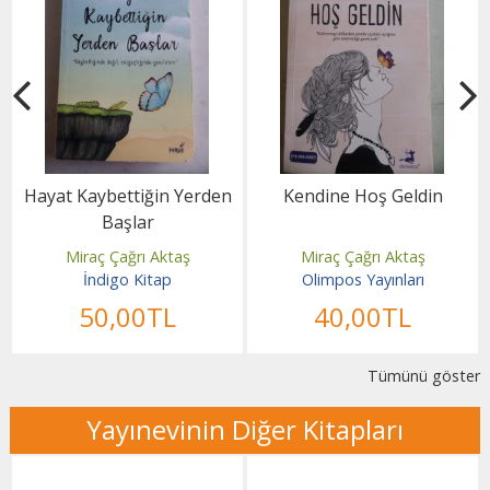
Hayat Kaybettiğin Yerden
Kendine Hoş Geldin
Başlar
Miraç Çağrı Aktaş
Miraç Çağrı Aktaş
İndigo Kitap
Olimpos Yayınları
50
,00
TL
40
,00
TL
Tümünü göster
Yayınevinin Diğer Kitapları