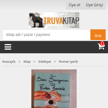
Üye ol
Üye Girişi
Ara
0
Anasayfa
>
Kitap
>
Edebiyat
>
Roman (yerli)