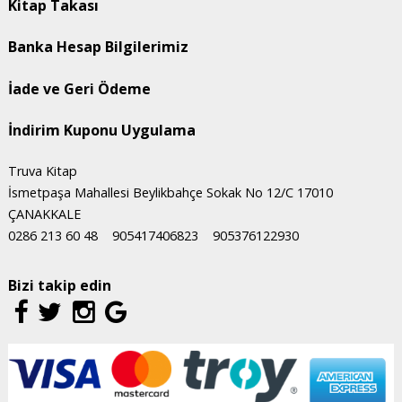
Kitap Takası
Banka Hesap Bilgilerimiz
İade ve Geri Ödeme
İndirim Kuponu Uygulama
Truva Kitap
İsmetpaşa Mahallesi Beylikbahçe Sokak No 12/C 17010
ÇANAKKALE
0286 213 60 48
905417406823
905376122930
Bizi takip edin