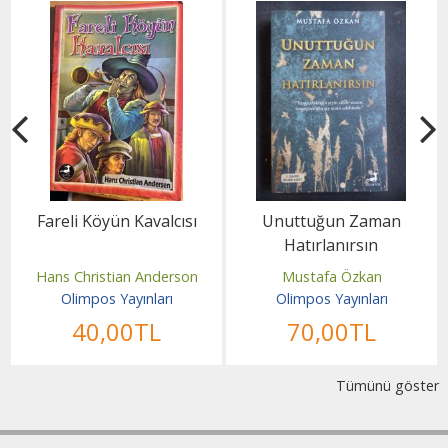
Fareli Köyün Kavalcısı
Unuttuğun Zaman
Hatırlanırsın
Hans Christian Anderson
Mustafa Özkan
Olimpos Yayınları
Olimpos Yayınları
40
,00
TL
70
,00
TL
Tümünü göster